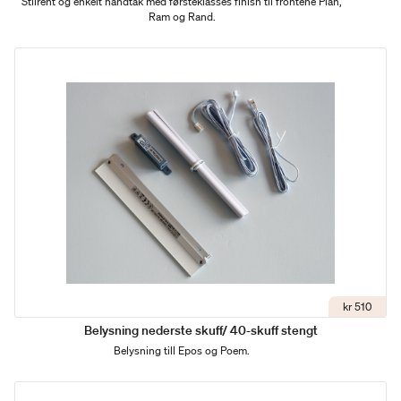
Stilrent og enkelt håndtak med førsteklasses finish til frontene Plan,
Ram og Rand.
kr 510
Belysning nederste skuff/ 40-skuff stengt
Belysning till Epos og Poem.