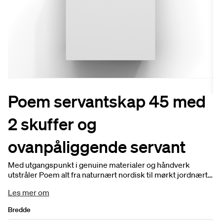
Poem servantskap 45 med
2 skuffer og
ovanpåliggende servant
Med utgangspunkt i genuine materialer og håndverk
utstråler Poem alt fra naturnært nordisk til mørkt jordnært.
Servantskap inkl. 2 skuffer i 45 dybde. Velg mellom fire
Les mer om
bredder, fem ulike farger og fire fronter. Benkeplate og
servant er inkludert i prisen. Tilpass produktet for å sette
Bredde
ditt personlige preg.