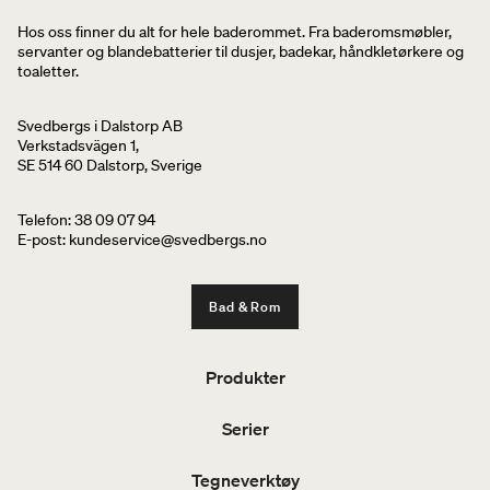
Hos oss finner du alt for hele baderommet. Fra baderomsmøbler,
servanter og blandebatterier til dusjer, badekar, håndkletørkere og
toaletter.
Svedbergs i Dalstorp AB
Verkstadsvägen 1,
SE 514 60 Dalstorp, Sverige
Telefon: 38 09 07 94
E-post: kundeservice@svedbergs.no
Bad & Rom
Produkter
Serier
Tegneverktøy