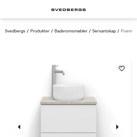
Svedbergs
/
Produkter
/
Baderomsmøbler
/
Servantskap
/
Poem se