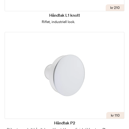
kr 210
Håndtak L1 knott
Riflet, industriell look.
kr 110
Håndtak P2