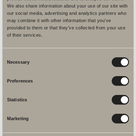
We also share information about your use of our site with
our social media, advertising and analytics partners who
may combine it with other information that you’ve
provided to them or that they’ve collected from your use
of their services.
kr 170
Consent
Håndtak E1
Necessary
Selection
Stringent, langsmalt og tynt med et kantete uttrykk, og samtidig med
et mykt og behagelig grep.
Preferences
Statistics
Marketing