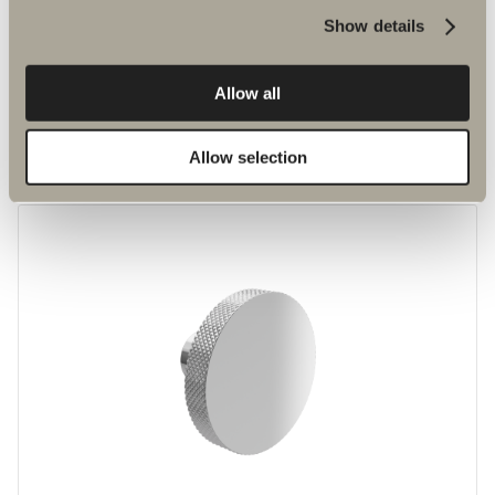
Show details
Allow all
kr 270
Håndtak M1
Allow selection
En nytolkning av klassikeren S2.