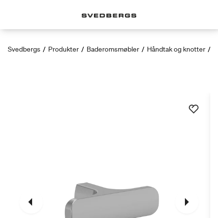
Svedbergs
/
Produkter
/
Baderomsmøbler
/
Håndtak og knotter
/
K