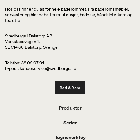
Hos oss finner du alt for hele baderommet. Fra baderomsmøbler,
servanter og blandebatterier til dusjer, badekar, håndkletørkere og
toaletter.
Svedbergs i Dalstorp AB
Verkstadsvägen 1,
SE 514 60 Dalstorp, Sverige
Telefon: 38 09 07 94
E-post: kundeservice@svedbergs.no
Bad & Rom
Produkter
Serier
Tegneverktøy