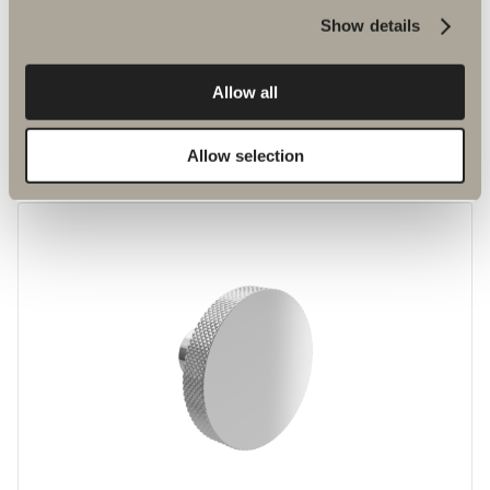
Show details
Allow all
kr 270
Håndtak M1
Allow selection
En nytolkning av klassikeren S2.