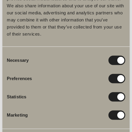
We also share information about your use of our site with
our social media, advertising and analytics partners who
may combine it with other information that you’ve
provided to them or that they’ve collected from your use
of their services.
kr 170
Consent
Håndtak E1
Necessary
Selection
Stringent, langsmalt og tynt med et kantete uttrykk, og samtidig med
et mykt og behagelig grep.
Preferences
Statistics
Marketing