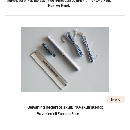
Stilrent og enkelt håndtak med førsteklasses finish til frontene Plan,
Ram og Rand.
kr 510
Belysning nederste skuff/ 40-skuff stengt
Belysning till Epos og Poem.