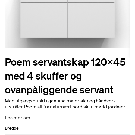
Poem servantskap 120x45
med 4 skuffer og
ovanpåliggende servant
Med utgangspunkt i genuine materialer og håndverk
utstråler Poem alt fra naturnært nordisk til mørkt jordnært.
Servantskap 120 x 45 inkl. 4 skuffer. Velg mellom fem ulike
Les mer om
farger og fire fronter. Benkeplate og servant er inkludert i
prisen. Tilpass produktet for å sette ditt personlige preg.
Bredde