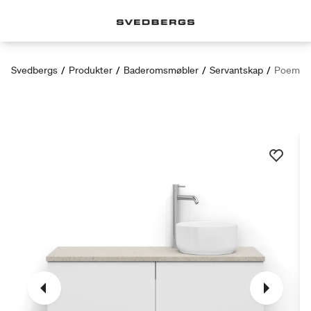
Svedbergs
/
Produkter
/
Baderomsmøbler
/
Servantskap
/
Poem se