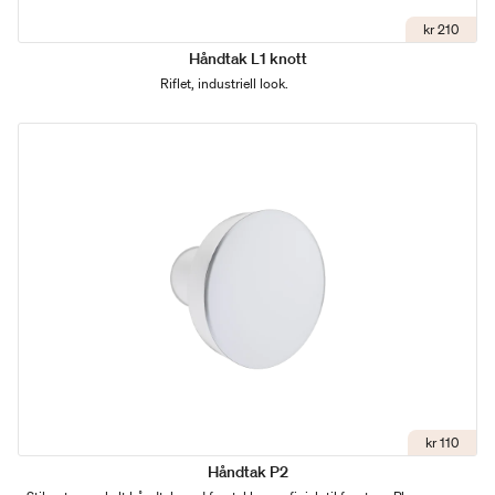
kr 210
Håndtak L1 knott
Riflet, industriell look.
kr 110
Håndtak P2