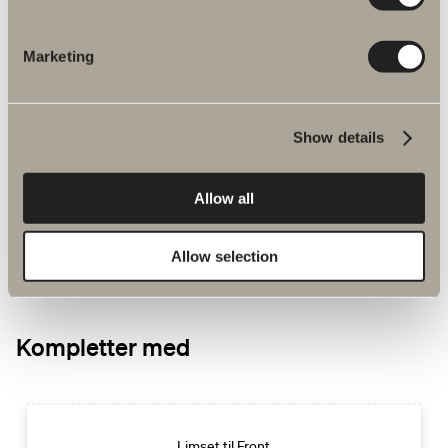
Marketing
Front dusjhylle
Et horisontalt design som binder sammen forskjellige
funksjoner og skaper helhet.
Show details
kr 2 790
Allow all
GÅ TIL PRODUKT
Allow selection
Kompletter med
Limset til Front