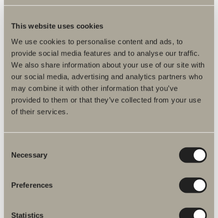
This website uses cookies
Produktbeskrivelse
We use cookies to personalise content and ads, to
Vedlikeholdsråd
provide social media features and to analyse our traffic.
We also share information about your use of our site with
Monteringsanvisninger
our social media, advertising and analytics partners who
may combine it with other information that you’ve
DWG-filer
provided to them or that they’ve collected from your use
of their services.
Artikkelnummer
Spesifikasjon
Consent
Necessary
Selection
Preferences
Du er kanskje interessert i
Statistics