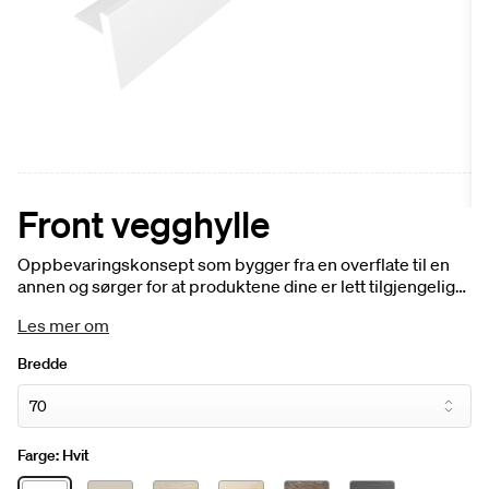
Front vegghylle
Oppbevaringskonsept som bygger fra en overflate til en
annen og sørger for at produktene dine er lett tilgjengelige.
Et horisontalt design som binder sammen forskjellige
Les mer om
funksjoner og skaper helhet. Hylle i aluminium med
trefront. Beregnet for plassering på et tørt sted.
Bredde
Farge:
Hvit