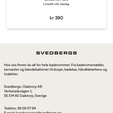
Limsett inkl. beslag.
kr 390
Hos oss finner du alt for hele baderommet. Fra baderomsmøbler,
servanter og blandebatterier til dusjer, badekar, håndkletørkere og
toaletter.
Svedbergs i Dalstorp AB
Verkstadsvägen 1,
SE 514 60 Dalstorp, Sverige
Telefon: 38 09 07 94
E-post: kundeservice@svedbergs.no