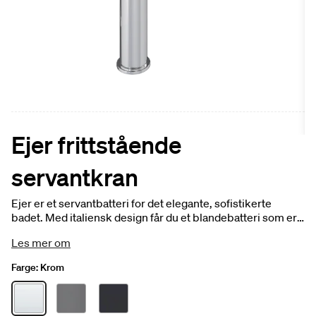
Ejer frittstående
servantkran
Ejer er et servantbatteri for det elegante, sofistikerte
badet. Med italiensk design får du et blandebatteri som er
inspirert av enkelhet og har en deilig, myk form. Designet i
Les mer om
samarbeid med interiørdesigner Halvor Bakke.
Farge:
Krom