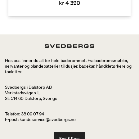
kr 4 390
Hos oss finner du alt for hele baderommet. Fra baderomsmøbler,
servanter og blandebatterier til dusjer, badekar, håndkletørkere og
toaletter.
Svedbergs i Dalstorp AB
Verkstadsvägen 1,
SE 514 60 Dalstorp, Sverige
Telefon: 38 09 07 94
E-post: kundeservice@svedbergs.no
Bad & Rom