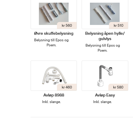
kr 560
kr 510
Øvre skuffebelysning
Belysning åpen hylle/
gulvlys
Belysning till Epos og
Poem.
Belysning till Epos og
Poem.
kr 460
kr 580
Avløp 8988
Avløp Easy
Inkl. slange.
Inkl. slange.