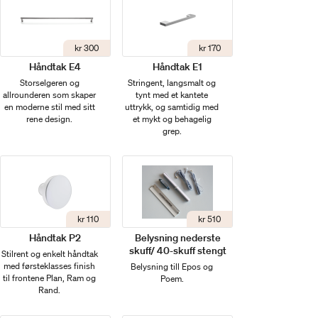
kr 300
kr 170
Håndtak E4
Håndtak E1
Storselgeren og
Stringent, langsmalt og
allrounderen som skaper
tynt med et kantete
en moderne stil med sitt
uttrykk, og samtidig med
rene design.
et mykt og behagelig
grep.
kr 110
kr 510
Håndtak P2
Belysning nederste
skuff/ 40-skuff stengt
Stilrent og enkelt håndtak
med førsteklasses finish
Belysning till Epos og
til frontene Plan, Ram og
Poem.
Rand.