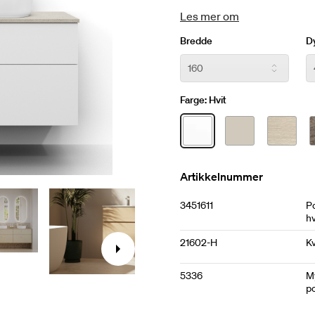
Velg mellom fem ulike farge
Les mer om
inkludert i prisen. Tilpass 
Bredde
D
Farge:
Hvit
Artikkelnummer
3451611
P
hv
21602-H
K
5336
M
po