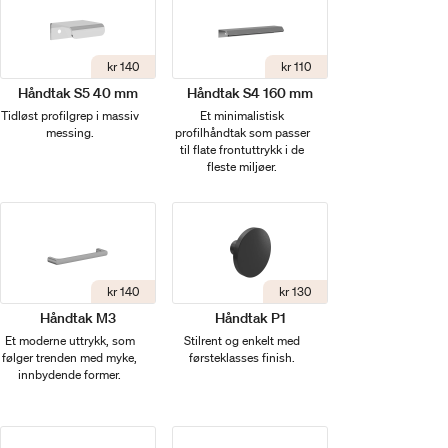
kr 140
kr 110
Håndtak S5 40 mm
Håndtak S4 160 mm
Tidløst profilgrep i massiv
Et minimalistisk
messing.
profilhåndtak som passer
til flate frontuttrykk i de
fleste miljøer.
kr 140
kr 130
Håndtak M3
Håndtak P1
Et moderne uttrykk, som
Stilrent og enkelt med
følger trenden med myke,
førsteklasses finish.
innbydende former.