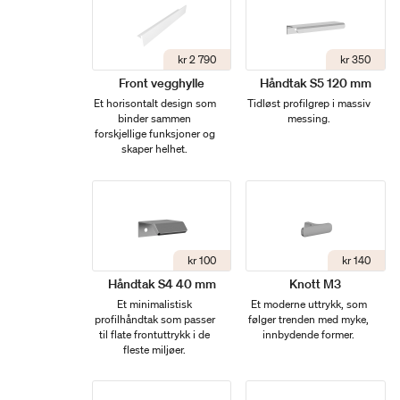
kr 2 790
kr 350
Front vegghylle
Håndtak S5 120 mm
Et horisontalt design som
Tidløst profilgrep i massiv
binder sammen
messing.
forskjellige funksjoner og
skaper helhet.
kr 100
kr 140
Håndtak S4 40 mm
Knott M3
Et minimalistisk
Et moderne uttrykk, som
profilhåndtak som passer
følger trenden med myke,
til flate frontuttrykk i de
innbydende former.
fleste miljøer.