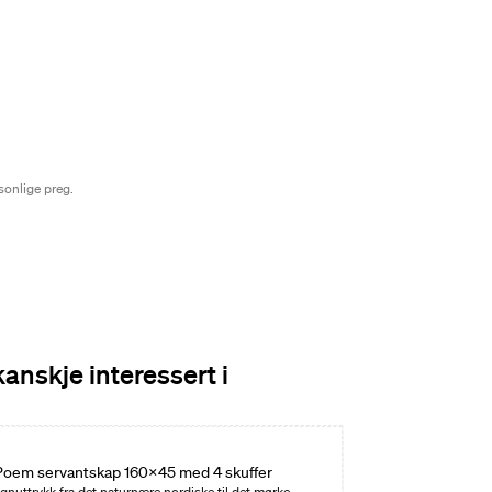
rsonlige preg.
kanskje interessert i
Poem servantskap 160x45 med 4 skuffer
gnuttrykk fra det naturnære nordiske til det mørke