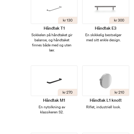
kr 130
kr 300
Håndtak T1
Håndtak E3
Sokkelen på håndtaket gir
En skikkelig bestselger
balanse, og håndtaket
med sitt enkle design.
finnes både med og uten
lær.
kr 270
kr 210
Håndtak M1
Håndtak L1 knott
En nytolkning av
Riflet, industriell look.
klassikeren S2.