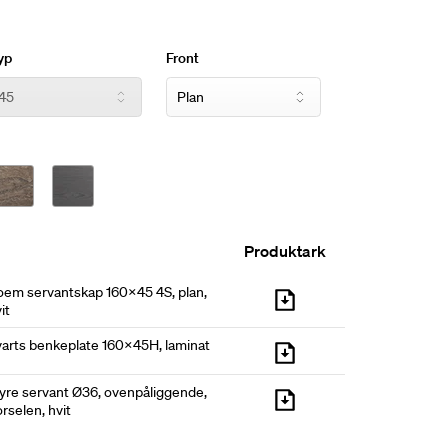
r og fire fronter. Benkeplate og servant er
produktet for å sette ditt personlige preg.
yp
Front
Produktark
oem servantskap 160x45 4S, plan,
it
varts benkeplate 160x45H, laminat
yre servant Ø36, ovenpåliggende,
rselen, hvit