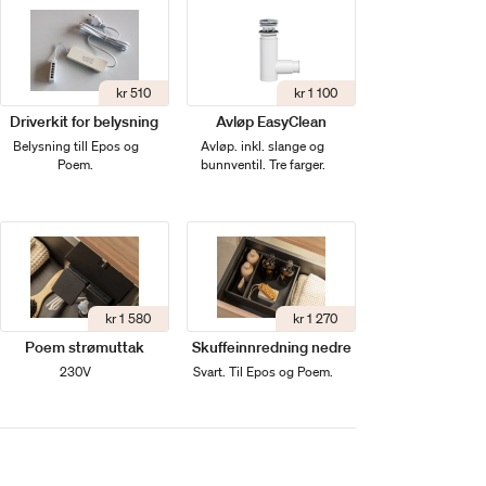
kr 510
kr 1 100
Driverkit for belysning
Avløp EasyClean
Belysning till Epos og
Avløp. inkl. slange og
Poem.
bunnventil. Tre farger.
kr 1 580
kr 1 270
Poem strømuttak
Skuffeinnredning nedre
230V
Svart. Til Epos og Poem.