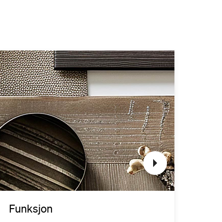
Funksjon
Kvali