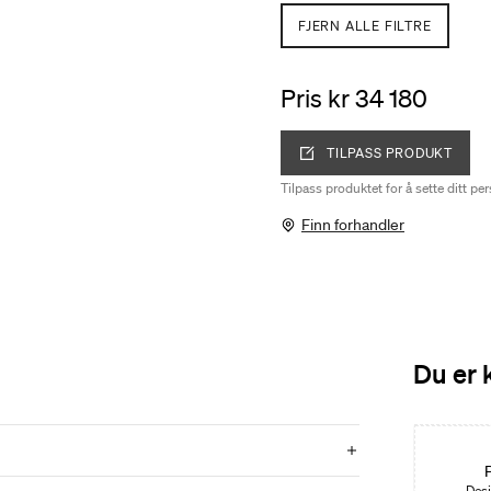
FJERN ALLE FILTRE
Pris kr 34 180
TILPASS PRODUKT
Tilpass produktet for å sette ditt pe
Finn forhandler
Du er 
Desi