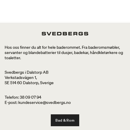
Hos oss finner du alt for hele baderommet. Fra baderomsmøbler,
servanter og blandebatterier til dusjer, badekar, håndkletørkere og
toaletter.
Svedbergs i Dalstorp AB
Verkstadsvägen 1,
SE 514 60 Dalstorp, Sverige
Telefon: 38 09 07 94
E-post: kundeservice@svedbergs.no
Bad & Rom