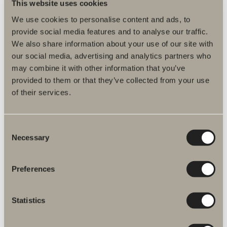
This website uses cookies
We use cookies to personalise content and ads, to
LEGG I HANDLEKURVEN
provide social media features and to analyse our traffic.
We also share information about your use of our site with
Dusjslange glatt blyantpenn svart 150
our social media, advertising and analytics partners who
cm
may combine it with other information that you’ve
Art.nr.:
95124
provided to them or that they’ve collected from your use
På lager
of their services.
kr 670,00
LEGG I HANDLEKURVEN
Consent
Necessary
Selection
Strømningsbegrenser 6L hånddusj
Art.nr.:
95052
Preferences
På lager
kr 110,00
Statistics
LEGG I HANDLEKURVEN