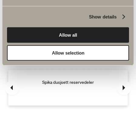
Show details
Allow all
Flere relaterte produkter Reservedeler
dusj og badekarsbatteri
Allow selection
Spika dusjsett reservedeler