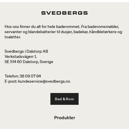
Hos oss finner du alt for hele baderommet. Fra baderomsmøbler,
servanter og blandebatterier til dusjer, badekar, håndkletørkere og
toaletter.
Svedbergs i Dalstorp AB
Verkstadsvägen 1,
SE 514 60 Dalstorp, Sverige
Telefon: 38 09 07 94
E-post: kundeservice@svedbergs.no
Bad & Rom
Produkter