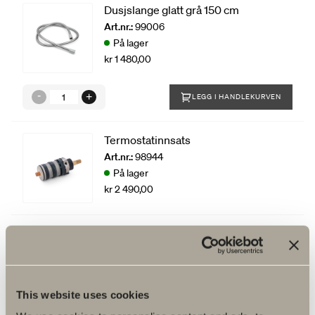
Dusjslange glatt grå 150 cm
Art.nr.:
99006
På lager
kr 1 480,00
LEGG I HANDLEKURVEN
Termostatinnsats
Art.nr.:
98944
På lager
kr 2 490,00
Omkaster
Art.nr.:
98943
Få på lager
kr 1 370,00
This website uses cookies