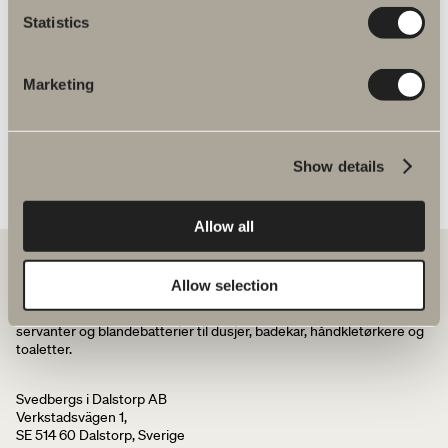
Statistics
Spika dusjsett reservedeler
Marketing
Show details
Allow all
Allow selection
Hos oss finner du alt for hele baderommet. Fra baderomsmøbler,
servanter og blandebatterier til dusjer, badekar, håndkletørkere og
toaletter.
Svedbergs i Dalstorp AB
Verkstadsvägen 1,
SE 514 60 Dalstorp, Sverige