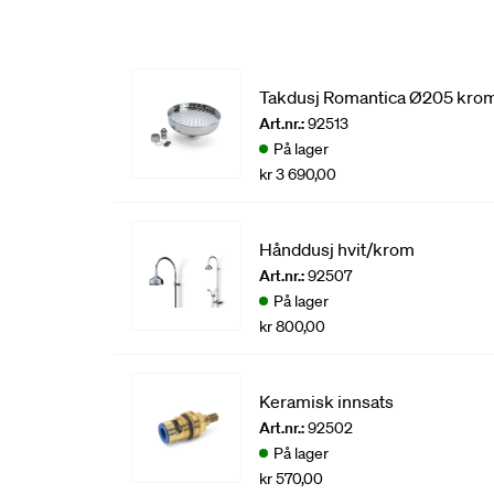
Takdusj Romantica Ø205 kro
Art.nr.:
92513
På lager
kr 3 690,00
Hånddusj hvit/krom
Art.nr.:
92507
På lager
kr 800,00
Keramisk innsats
Art.nr.:
92502
På lager
kr 570,00