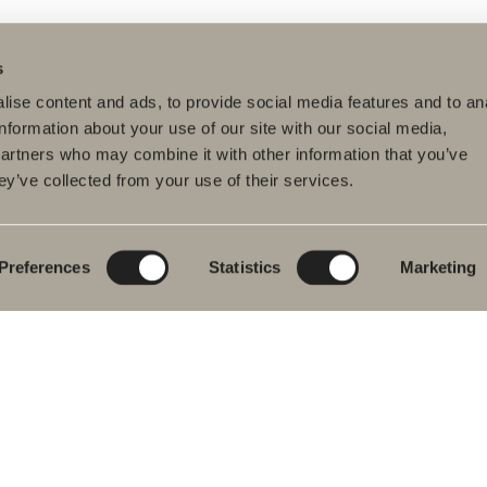
s
ise content and ads, to provide social media features and to an
information about your use of our site with our social media,
partners who may combine it with other information that you’ve
ey’ve collected from your use of their services.
dukter
Serier
Tegneverktøy
eromsmøbler
Poem Soft
Ditt baderom digitalt
vantkran
Nyheter til badet
Blueprint
Preferences
Statistics
Marketing
j
Møbelserier
Skap baderommet
ekar
Granittkeramikk
j- og
Mocca
ekarbatteri
Våre dusjer
dkletørker
Speil
& Klosett
Speilskap
eromstilbehør
Pendelbelysning
ervedeler
Oppbevaring
Vask og tørk
Servanter