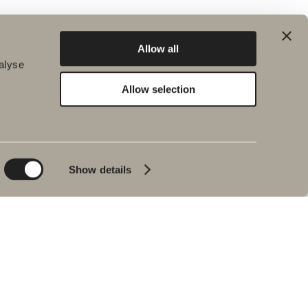
Allow all
alyse
Allow selection
Bærekraft
Inspirasjon
Planet
Bad & Rom
Product
Badekar
Show details
People
Blyantpenn svart
Tips og råd
Hjemme hos våre
kunder
Våre baderom
Intervju med Johan
Körner