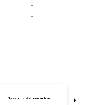
Spika termostat reservedeler
Spika badek