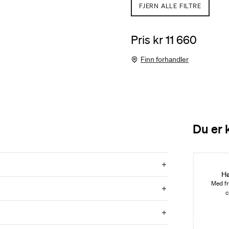
FJERN ALLE FILTRE
Pris kr 11 660
Finn forhandler
Du er 
Hø
Med fr
c