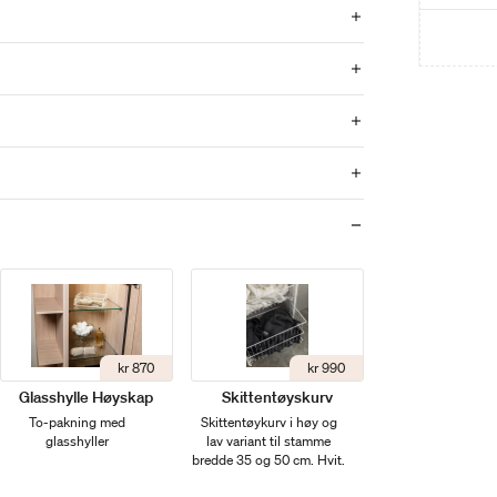
kr 870
kr 990
Glasshylle Høyskap
Skittentøyskurv
To-pakning med
Skittentøykurv i høy og
glasshyller
lav variant til stamme
bredde 35 og 50 cm. Hvit.