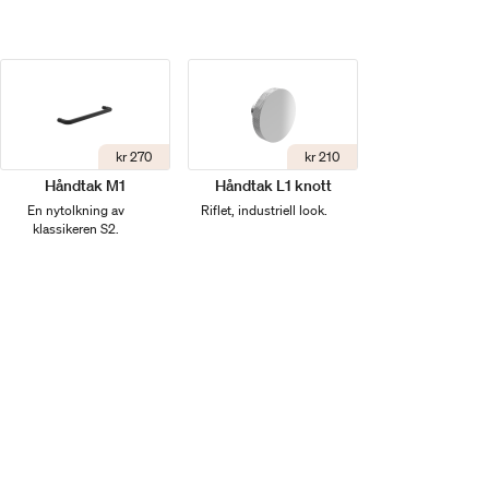
kr 270
kr 210
Håndtak M1
Håndtak L1 knott
En nytolkning av
Riflet, industriell look.
klassikeren S2.