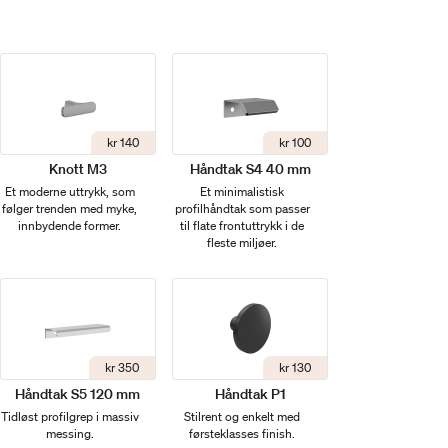
kr 140
kr 100
Knott M3
Håndtak S4 40 mm
Et moderne uttrykk, som
Et minimalistisk
følger trenden med myke,
profilhåndtak som passer
innbydende former.
til flate frontuttrykk i de
fleste miljøer.
kr 350
kr 130
Håndtak S5 120 mm
Håndtak P1
Tidløst profilgrep i massiv
Stilrent og enkelt med
messing.
førsteklasses finish.