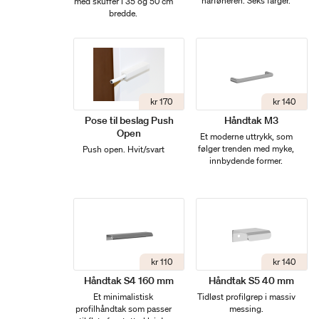
hårføneren. Seks farger.
med skuffer i 35 og 50 cm
bredde.
kr 170
kr 140
Pose til beslag Push
Håndtak M3
Open
Et moderne uttrykk, som
følger trenden med myke,
Push open. Hvit/svart
innbydende former.
kr 110
kr 140
Håndtak S4 160 mm
Håndtak S5 40 mm
Et minimalistisk
Tidløst profilgrep i massiv
profilhåndtak som passer
messing.