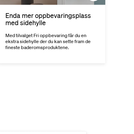
Enda mer oppbevaringsplass
Tilv
med sidehylle
lade
Med tilvalget Fri oppbevaring får du en
Hvis du
ekstra sidehylle der du kan sette fram de
du en 
fineste baderomsproduktene.
stikkon
elektri