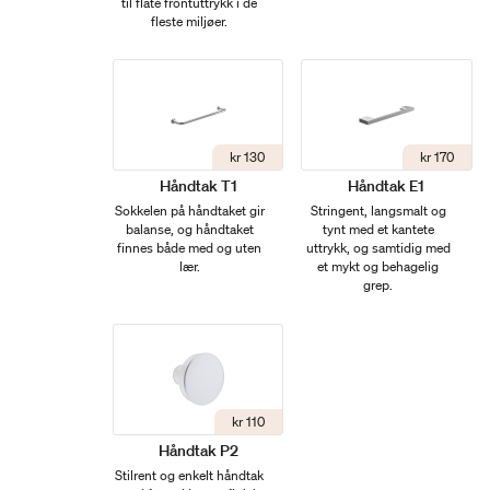
til flate frontuttrykk i de
fleste miljøer.
kr 130
kr 170
Håndtak T1
Håndtak E1
Sokkelen på håndtaket gir
Stringent, langsmalt og
balanse, og håndtaket
tynt med et kantete
finnes både med og uten
uttrykk, og samtidig med
lær.
et mykt og behagelig
grep.
kr 110
Håndtak P2
Stilrent og enkelt håndtak