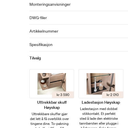
Monteringsanvisninger
DWG-filer
Artikkelnummer
Spesifikasjon
Tilvalg
kr 3 590
kr 2 010
Uttrekkbar skuff
Ladestasjon Høyskap
Høyskap
Ladestasjon med dobbel
stikkontakt. Et perfekt
Uttrekkbare skuffer gjør
sted å lade den elektriske
det lett å få overblikk over
tannbørsten eller plugge i
tingene dine. To-pakning