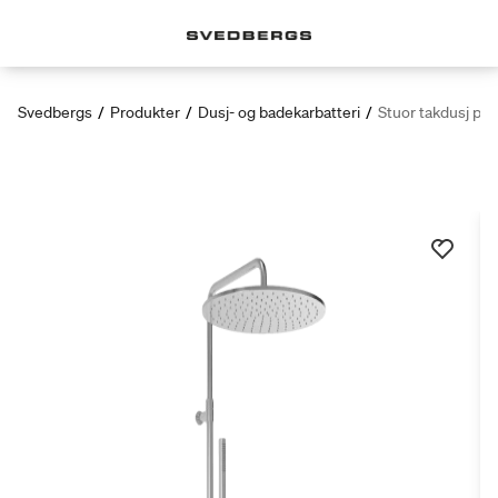
Svedbergs
/
Produkter
/
Dusj- og badekarbatteri
/
Stuor takdusj pa