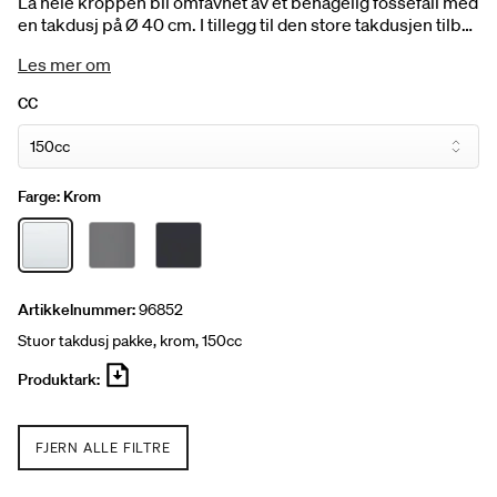
La hele kroppen bli omfavnet av et behagelig fossefall med
en takdusj på Ø 40 cm. I tillegg til den store takdusjen tilbyr
Stuor-settet et trykkbalansert termostatbatteri som gir en
Les mer om
jevn temperatur og en sylindrisk hånddusj komplett med
dusjslange. Takdusjen er justerbar i høyden og kan
CC
kompletteres med Stuor forlengingsrør.
Farge:
Krom
Artikkelnummer:
96852
Stuor takdusj pakke, krom, 150cc
Produktark:
FJERN ALLE FILTRE