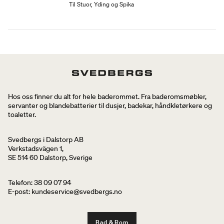
Til Stuor, Yding og Spika
Hos oss finner du alt for hele baderommet. Fra baderomsmøbler,
servanter og blandebatterier til dusjer, badekar, håndkletørkere og
toaletter.
Svedbergs i Dalstorp AB
Verkstadsvägen 1,
SE 514 60 Dalstorp, Sverige
Telefon: 38 09 07 94
E-post: kundeservice@svedbergs.no
Bad & Rom