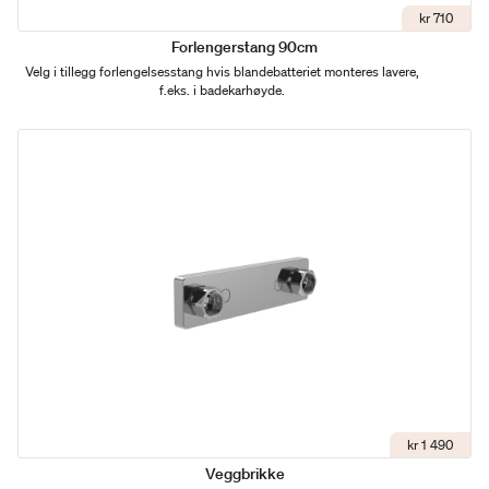
kr 710
Forlengerstang 90cm
Velg i tillegg forlengelsesstang hvis blandebatteriet monteres lavere,
f.eks. i badekarhøyde.
kr 1 490
Veggbrikke