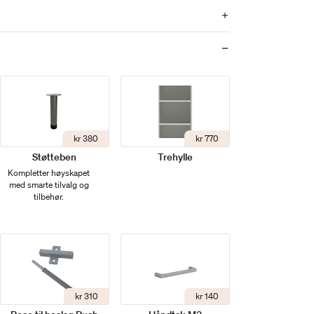
kr 380
kr 770
Støtteben
Trehylle
Kompletter høyskapet
med smarte tilvalg og
tilbehør.
kr 310
kr 140