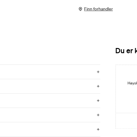
Finn forhandler
Du er 
Høysk