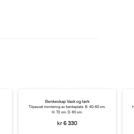
Benkeskap Vask og tørk
Tilpasset montering av benkeplate. B: 40-60 cm.
H
H: 72 cm. D: 60 cm.
kr 6 330