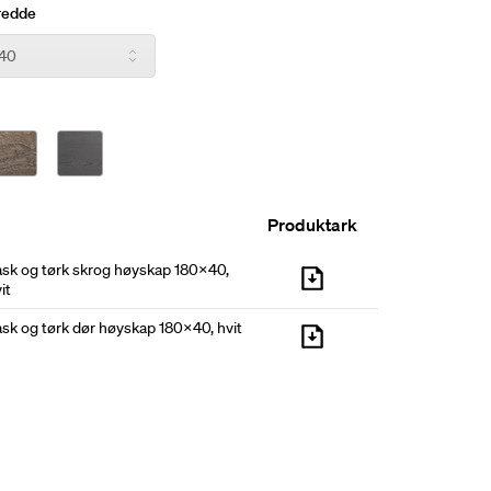
ag, push-beslag og støtteben er tilvalg. Bredde:
redde
de 58 cm
Produktark
ask og tørk skrog høyskap 180x40,
it
sk og tørk dør høyskap 180x40, hvit