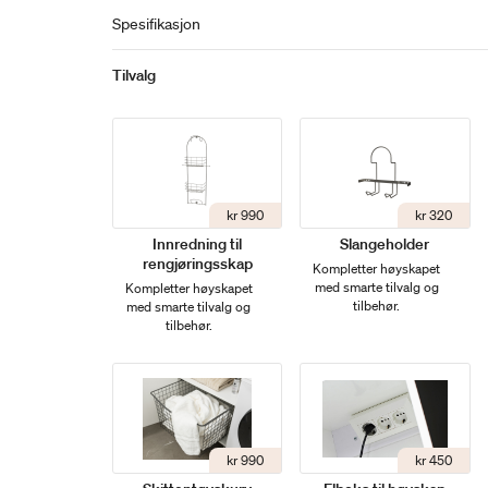
Spesifikasjon
Tilvalg
kr 990
kr 320
Innredning til
Slangeholder
rengjøringsskap
Kompletter høyskapet
med smarte tilvalg og
Kompletter høyskapet
tilbehør.
med smarte tilvalg og
tilbehør.
kr 990
kr 450