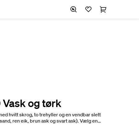
 Vask og tørk
 hvitt skrog, to trehyller og en vendbar slett
, sand, ren eik, brun ask og svart ask). Vælg en
me farve på rammen og dørene. Kompletter
lg og tilbehør, som vaskekurv, slangeholder eller