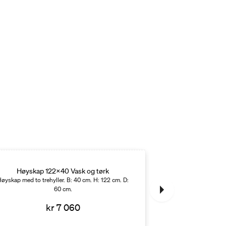
Høyskap 122x40 Vask og tørk
Høyskap 1
øyskap med to trehyller. B: 40 cm. H: 122 cm. D:
Høyskap med to treh
60 cm.
kr 7 060