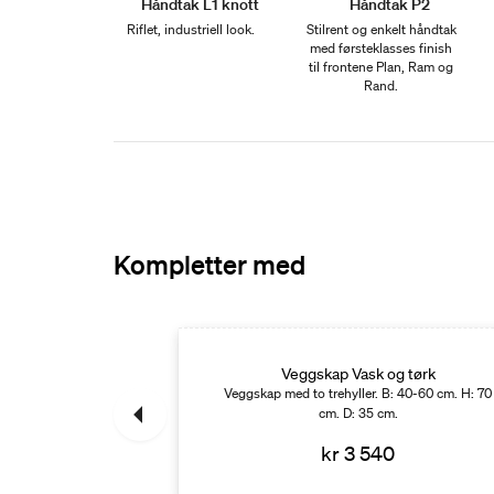
Håndtak L1 knott
Håndtak P2
Riflet, industriell look.
Stilrent og enkelt håndtak
med førsteklasses finish
til frontene Plan, Ram og
Rand.
Kompletter med
ask og tørk
Veggskap Vask og tørk
 60 cm. H: 122 cm. D:
Veggskap med to trehyller. B: 40-60 cm. H: 70
cm. D: 35 cm.
70
kr 3 540