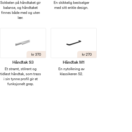
Sokkelen på håndtaket gir
En skikkelig bestselger
balanse, og håndtaket
med sitt enkle design.
finnes både med og uten
lær.
kr 370
kr 270
Håndtak S3
Håndtak M1
Et stramt, stilrent og
En nytolkning av
tidløst håndtak, som trass
klassikeren S2.
i sin tynne profil gir et
funksjonelt grep.