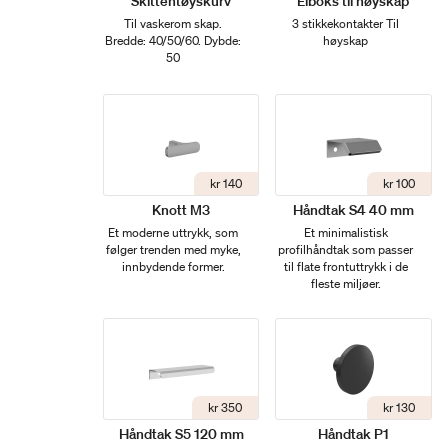
Skittentøyskurv
Elboks til høyskap
Til vaskerom skap.
3 stikkekontakter Til
Bredde: 40/50/60. Dybde:
høyskap
50
kr 140
kr 100
Knott M3
Håndtak S4 40 mm
Et moderne uttrykk, som
Et minimalistisk
følger trenden med myke,
profilhåndtak som passer
innbydende former.
til flate frontuttrykk i de
fleste miljøer.
kr 350
kr 130
Håndtak S5 120 mm
Håndtak P1