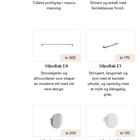
Tidløst profilgrep i massiv
Stilrent og enkelt med
messing.
førsteklasses finish.
kr 300
kr 170
Håndtak E4
Håndtak E1
Storselgeren og
Stringent, langsmalt og
allrounderen som skaper
tynt med et kantete
en moderne stil med sitt
uttrykk, og samtidig med
rene design.
et mykt og behagelig
grep.
kr 210
kr 110