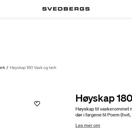
ørk
/
Høyskap 180 Vask og tørk
Høyskap 180
Høyskap til vaskerommet med
dør i fargene til Poem (hvit
sidebeklædning og få sam
Les mer om
høyskapet med smarte tilva