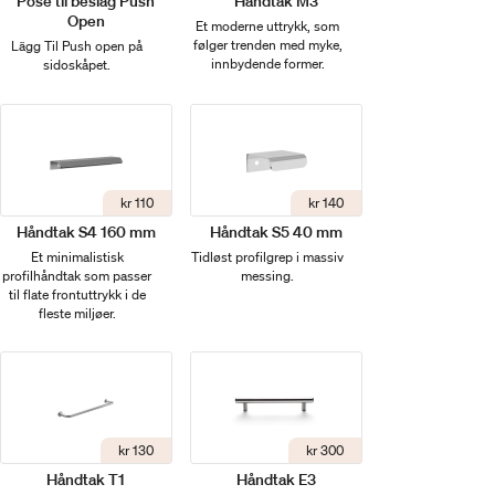
Pose til beslag Push
Håndtak M3
Open
Et moderne uttrykk, som
følger trenden med myke,
Lägg Til Push open på
innbydende former.
sidoskåpet.
kr 110
kr 140
Håndtak S4 160 mm
Håndtak S5 40 mm
Et minimalistisk
Tidløst profilgrep i massiv
profilhåndtak som passer
messing.
til flate frontuttrykk i de
fleste miljøer.
kr 130
kr 300
Håndtak T1
Håndtak E3