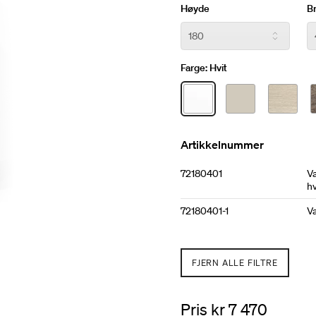
vaskeskapinnredning. Håndt
Høyde
B
40 cm Høyde 180 cm. Dyb
Farge:
Hvit
Artikkelnummer
72180401
V
hv
72180401-1
Va
FJERN ALLE FILTRE
Pris kr 7 470