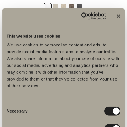
Fra kr 7 880
Finnes i flere varianter
This website uses cookies
We use cookies to personalise content and ads, to
GÅ TIL PRODUKT
provide social media features and to analyse our traffic.
We also share information about your use of our site with
our social media, advertising and analytics partners who
Innredning til rengjøringsskap
may combine it with other information that you’ve
provided to them or that they’ve collected from your use
Kompletter høyskapet med smarte tilvalg og tilbehør.
of their services.
Consent
Fra kr 990
Necessary
Selection
Finnes i én variant