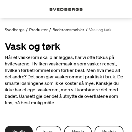
Svedbergs
/
Produkter
/
Baderomsmøbler
/
Vask og tørk
Vask og tørk
Når et vaskerom skal planlegges, har vi ofte fokus på
hvitevarene. Hvilken vaskemaskin som vasker renest,
hvilken tørketrommel som tørker best. Men hva med alt
det andre? Det som gjør vaskerommet praktisk i bruk. De
smarte løsningene som ikke koster så mye. Kanskje du
ikke har et eget vaskerom, men vil kombinere det med
badet. Uansett gjelder det å utnytte de overflatene som
fins, på best mulig måte.
Vis alle
Farge
Høyde
Bredde