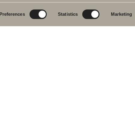
eromsmøbler
Poem Soft
Ditt baderom digitalt
vantkran
Nyheter til badet
Blueprint
Preferences
Statistics
Marketing
j
Møbelserier
Skap baderommet
ekar
Granittkeramikk
j- og
Mocca
ekarbatteri
Våre dusjer
dkletørker
Speil
& Klosett
Speilskap
eromstilbehør
Pendelbelysning
ervedeler
Oppbevaring
Vask og tørk
Servanter
Kraner
Håndtak
Håndkletørker
 oss i sosiale medier