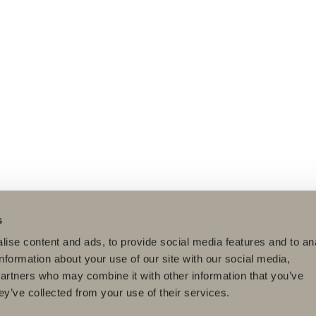
s
ise content and ads, to provide social media features and to an
information about your use of our site with our social media,
partners who may combine it with other information that you’ve
ey’ve collected from your use of their services.
dukter
Serier
Tegneverktøy