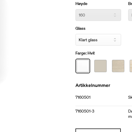
Høyde
B
Glass
Farge:
Hvit
Artikkelnummer
7160501
S
7160501-3
Dø
ma