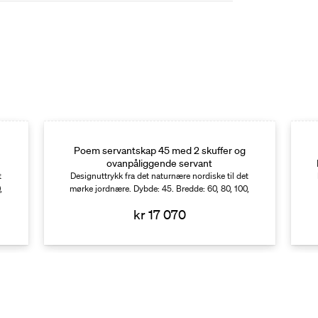
Poem servantskap 45 med 2 skuffer og
ovanpåliggende servant
t
Designuttrykk fra det naturnære nordiske til det
,
mørke jordnære. Dybde: 45. Bredde: 60, 80, 100,
120.
kr 17 070