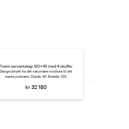
Poem servantsk
Poem servantskap 120x45 med 4 skuffer
og ovanp
Designuttrykk fra det naturnære nordiske til det
Designuttrykk fra d
mørke jordnære. Dybde: 45. Bredde: 120.
mørke jordnære.
kr 32 180
k