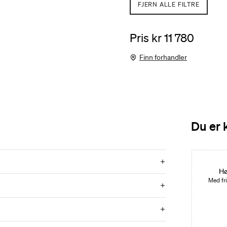
FJERN ALLE FILTRE
Pris kr 11 780
Finn forhandler
Du er 
Hø
Med fri