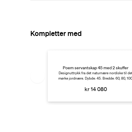
Kompletter med
45 med 4 skuffer
de servant
Poem servantskap 45 med 2 skuffer
ære nordiske til det
Designuttrykk fra det naturnære nordiske til de
45. Bredde: 160.
mørke jordnære. Dybde: 45. Bredde: 60, 80, 100
120.
80
kr 14 080