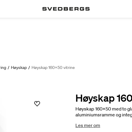
ing
/
Høyskap
/
Høyskap 160x50 vitrine
Høyskap 160
Høyskap 160x50 med to glas
aluminiumsramme og integr
trefarger, og vitrinedøren h
Les mer om
svart aluminium. Velg i till