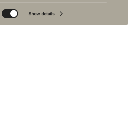
Planet
Bad & Rom
Product
Badekar
Show details
People
Blyantpenn svart
Tips og råd
Hjemme hos våre
kunder
Våre baderom
Intervju med Johan
Körner
Forhandlere
RESERVEDELER