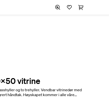
x50 vitrine
shyller og to trehyller. Vendbar vitrinedør med
ert håndtak. Høyskapet kommer i alle våre
ar tre glassfarger og profiler i matt aluminum eller
egg tilbehør som ladestasjon og uttrekksskuffer.