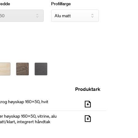
redde
Profilfarge
Produktark
krog høyskap 160x50, hvit
r høyskap 160x50, vitrine, alu
tt/klart, integrert håndtak