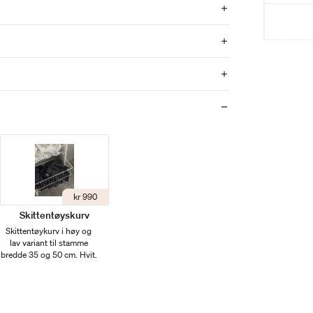
kr 990
Skittentøyskurv
Skittentøykurv i høy og
lav variant til stamme
bredde 35 og 50 cm. Hvit.