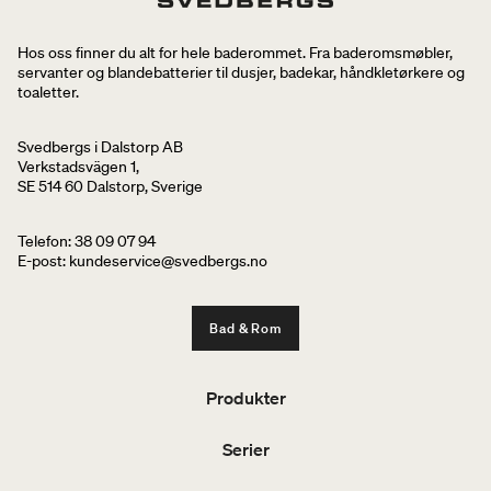
Hos oss finner du alt for hele baderommet. Fra baderomsmøbler,
servanter og blandebatterier til dusjer, badekar, håndkletørkere og
toaletter.
Svedbergs i Dalstorp AB
Verkstadsvägen 1,
SE 514 60 Dalstorp, Sverige
Telefon: 38 09 07 94
E-post: kundeservice@svedbergs.no
Bad & Rom
Produkter
Serier