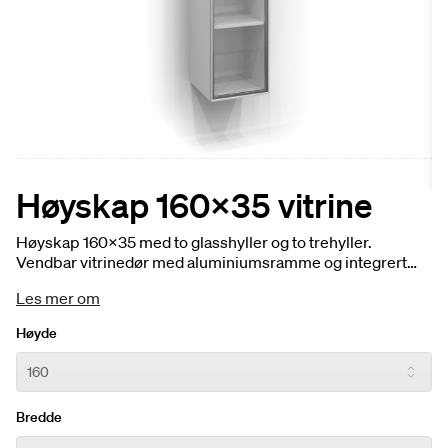
Høyskap 160x35 vitrine
Høyskap 160x35 med to glasshyller og to trehyller.
Vendbar vitrinedør med aluminiumsramme og integrert
håndtak. Høyskapet kommer i alle våre trefarger, og
Les mer om
vitrinedøren har tre glassfarger og profiler i matt aluminum
eller svart aluminium. Velg i tillegg tilbehør som
Høyde
ladestasjon og uttrekksskuffer.
Bredde