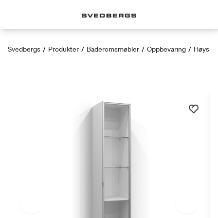
Svedbergs
/
Produkter
/
Baderomsmøbler
/
Oppbevaring
/
Høyska