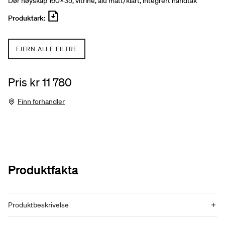
Dør høyskap 160x35, vitrine, alu matt/klart, integrert håndtak
Produktark:
FJERN ALLE FILTRE
Pris kr 11 780
Finn forhandler
Produktfakta
Produktbeskrivelse