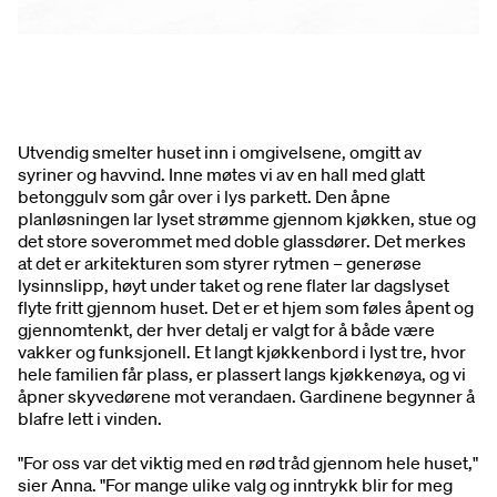
Utvendig smelter huset inn i omgivelsene, omgitt av
syriner og havvind. Inne møtes vi av en hall med glatt
betonggulv som går over i lys parkett. Den åpne
planløsningen lar lyset strømme gjennom kjøkken, stue og
det store soverommet med doble glassdører. Det merkes
at det er arkitekturen som styrer rytmen – generøse
lysinnslipp, høyt under taket og rene flater lar dagslyset
flyte fritt gjennom huset. Det er et hjem som føles åpent og
gjennomtenkt, der hver detalj er valgt for å både være
vakker og funksjonell. Et langt kjøkkenbord i lyst tre, hvor
hele familien får plass, er plassert langs kjøkkenøya, og vi
åpner skyvedørene mot verandaen. Gardinene begynner å
blafre lett i vinden.
"For oss var det viktig med en rød tråd gjennom hele huset,"
sier Anna. "For mange ulike valg og inntrykk blir for meg