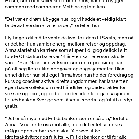
Huset, som hun kaller sitt drømmehus, har hun bygget
sammen med samboeren Mathias og familien.
"Det var en drøm å bygge hus, og vi hadde et veldig klart
bilde av hvordan vi ville ha det," forteller hun.
Flyttingen dit måtte vente da livet tok dem til Sveits, men nå
er det her hun samler energi mellom reiser og oppdrag.
Anna startet sin karriere som stuper tidlig og deltok i sitt
første OL da hun bare var 14 år – en karriere som skulle
vare i 16 år. Nå er hun virksom som entreprenør og har
påtatt seg flere ulike oppgaver og engasjementer. Blant
annet driver hun sitt eget firma hvor hun holder foredrag og
kurs og coacher aktive idrettsungdommer, har lansert en
egen badekolleksjon med håndklær og badedrakter for
voksne og barn, og jobber for den ideelle organisasjonen
Fritidsbanken Sverige som låner ut sports- og friluftsutstyr
gratis.
"Det er så mye med Fritidsbanken som er så bra," forteller
Anna. "Vi vil rette oss mot alle, men det er lett å tenke at
målgruppen er barn som skal få prøve ulike
idrettsaktiviteter og friluftsliv. Fritidsbanken er til for alle