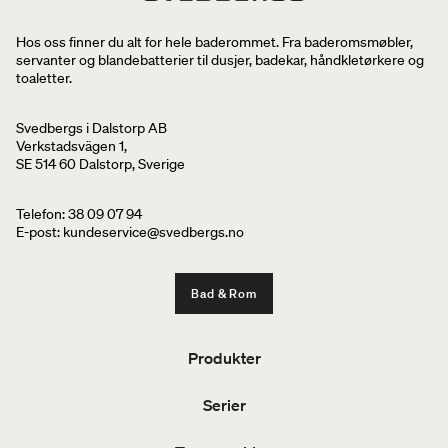
Hos oss finner du alt for hele baderommet. Fra baderomsmøbler,
servanter og blandebatterier til dusjer, badekar, håndkletørkere og
toaletter.
Svedbergs i Dalstorp AB
Verkstadsvägen 1,
SE 514 60 Dalstorp, Sverige
Telefon: 38 09 07 94
E-post: kundeservice@svedbergs.no
Bad & Rom
Produkter
Serier