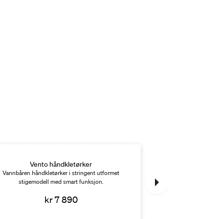
Vento håndkletørker
Zaga 
Vannbåren håndkletørker i stringent utformet
Vannbåren håndkle
stigemodell med smart funksjon.
ver
kr 7 890
k