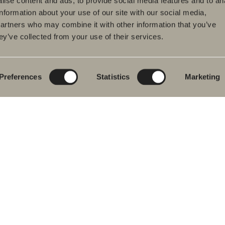
ise content and ads, to provide social media features and to an
information about your use of our site with our social media,
partners who may combine it with other information that you’ve
ey’ve collected from your use of their services.
dukter
Serier
Tegneverktøy
eromsmøbler
Poem Soft
Ditt baderom digitalt
vantkran
Nyheter til badet
Blueprint
Preferences
Statistics
Marketing
j
Møbelserier
Skap baderommet
ekar
Granittkeramikk
j- og
Mocca
ekarbatteri
Våre dusjer
dkletørker
Speil
& Klosett
Speilskap
eromstilbehør
Pendelbelysning
ervedeler
Oppbevaring
Vask og tørk
Servanter
Kraner
Håndtak
Håndkletørker