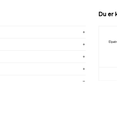
Du er 
Elpatr