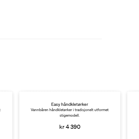
Easy håndkletørker
t
Vannbåren håndkletørker i tradisjonelt utformet
stigemodell.
kr 4 390