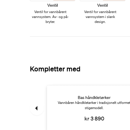
Ventil
Ventil
Ventil for vannbårent
Ventil for vannbårent
vannsystem. Av- og på-
vannsystem i slank
bryter.
design.
Kompletter med
tørker
Bas håndkletørker
 stilrent designet
Vannbåren håndkletørker i tradisjonelt utforme
ell.
stigemodell.
90
kr 3 890