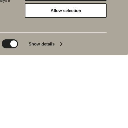
alyse
Allow selection
Bærekraft
Inspirasjon
Planet
Bad & Rom
Product
Badekar
Show details
People
Blyantpenn svart
Tips og råd
Hjemme hos våre
kunder
Våre baderom
Intervju med Johan
Körner