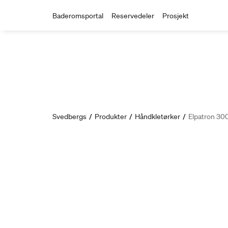
Baderomsportal
Reservedeler
Prosjekt
Svedbergs
/
Produkter
/
Håndkletørker
/
Elpatron 30