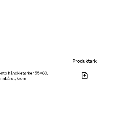
Produktark
ento håndkletørker 55x80,
annbåret, krom