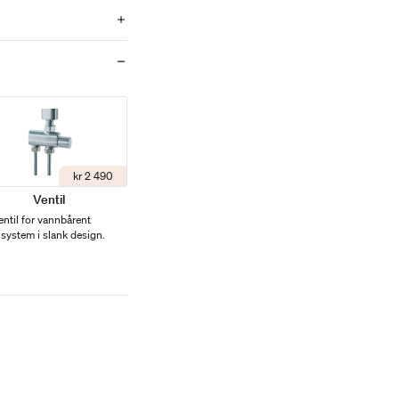
kr 2 490
Ventil
entil for vannbårent
system i slank design.