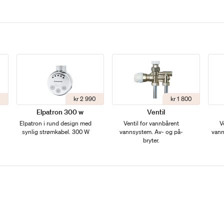
kr 2 990
kr 1 800
Elpatron 300 w
Ventil
Elpatron i rund design med
Ventil for vannbårent
V
synlig strømkabel. 300 W
vannsystem. Av- og på-
vann
bryter.