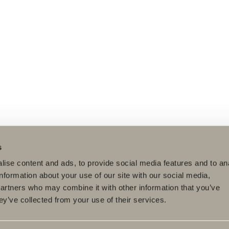
s
ise content and ads, to provide social media features and to an
information about your use of our site with our social media,
partners who may combine it with other information that you’ve
ey’ve collected from your use of their services.
dukter
Serier
Tegneverktøy
eromsmøbler
Poem Soft
Ditt baderom digitalt