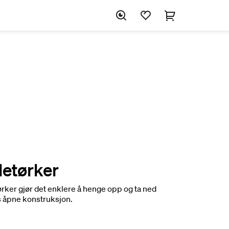
letørker
ker gjør det enklere å henge opp og ta ned
 åpne konstruksjon.