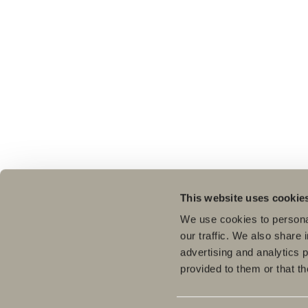
This website uses cookie
We use cookies to personal
our traffic. We also share 
advertising and analytics 
provided to them or that th
Pro
Bad
Hos oss finner du alt for hele