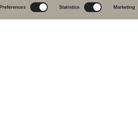
vantkran
Nyheter til badet
Blueprint
Preferences
Statistics
Marketing
j
Møbelserier
Skap baderommet
ekar
Granittkeramikk
j- og
Mocca
ekarbatteri
Våre dusjer
dkletørker
Speil
& Klosett
Speilskap
eromstilbehør
Pendelbelysning
ervedeler
Oppbevaring
Vask og tørk
Servanter
Kraner
Håndtak
Håndkletørker
 oss i sosiale medier
ebook
Instagram
TikTok
LinkedIn
Youtube
Pinterest