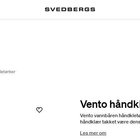
letørker
Vento håndk
Vento vannbåren håndkletør
håndklær takket være dens
Les mer om