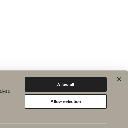
Allow all
alyse
Allow selection
Bærekraft
Inspirasjon
Planet
Bad & Rom