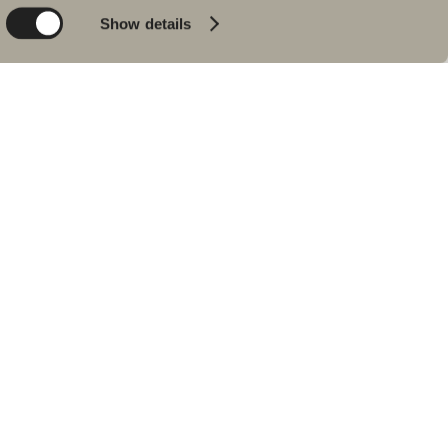
Product
Badekar
Show details
People
Blyantpenn svart
Tips og råd
Hjemme hos våre
kunder
Våre baderom
Intervju med Johan
Körner
Forhandlere
RESERVEDELER
Søk