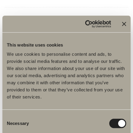
Langfoss hjørnedusj 230 med linjeglass
Mål på åpning: 74-84 cm. Høyde: 230 cm. Herdet sikkerhetsglass
5/6 mm.
Fra kr 30 480
This website uses cookies
We use cookies to personalise content and ads, to
Finnes i flere varianter
provide social media features and to analyse our traffic.
We also share information about your use of our site with
GÅ TIL PRODUKT
our social media, advertising and analytics partners who
may combine it with other information that you’ve
provided to them or that they’ve collected from your use
of their services.
Langfoss skjermvegg 230 med linjeglass
Dybde: 80-90 cm. Høyde: 230 cm. Herdet sikkerhetsglass: 6 mm.
Consent
Fra kr 12 290
Necessary
Selection