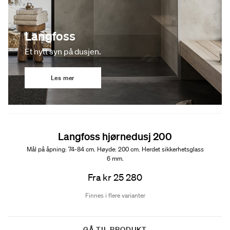
Langfoss
Et nytt syn på dusjen.
Les mer
Langfoss hjørnedusj 200
Mål på åpning: 74-84 cm. Høyde: 200 cm. Herdet sikkerhetsglass
6 mm.
Fra kr 25 280
Finnes i flere varianter
GÅ TIL PRODUKT