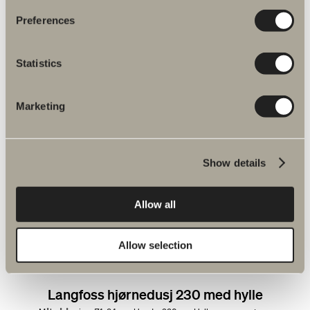
Finnes i flere varianter
Preferences
GÅ TIL PRODUKT
Statistics
Marketing
Skoga foldenisje dobbel
Mål på åpning: 120-180 cm. Høyde 198 cm. Herdet
sikkerhetsglass: 6 mm.
Fra kr 15 270
Show details
Finnes i flere varianter
Allow all
GÅ TIL PRODUKT
Allow selection
Langfoss hjørnedusj 230 med hylle