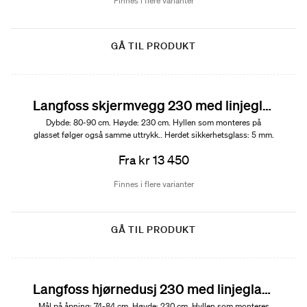
Finnes i flere varianter
GÅ TIL PRODUKT
Langfoss skjermvegg 230 med linjeglass og hylle
Dybde: 80-90 cm. Høyde: 230 cm. Hyllen som monteres på
glasset følger også samme uttrykk.. Herdet sikkerhetsglass: 5 mm.
Fra kr 13 450
Finnes i flere varianter
GÅ TIL PRODUKT
Langfoss hjørnedusj 230 med linjeglass og hylle
Mål på åpning: 74-84 cm. Høyde: 230 cm. Hyllen som monteres