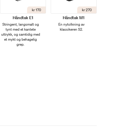
kr 170
kr 270
Håndtak E1
Håndtak M1
Stringent, langsmalt og
En nytolkning av
tynt med et kantete
klassikeren S2.
uttrykk, og samtidig med
et mykt og behagelig
grep.