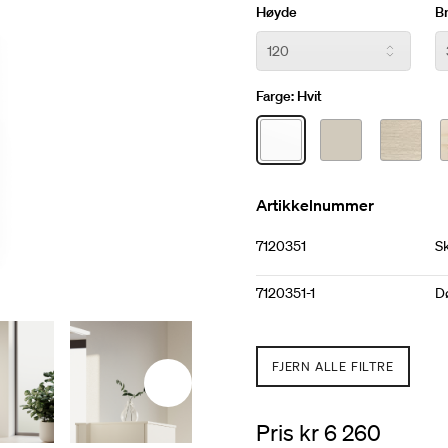
oppbevaringen som går til
Høyde
B
om man vil ha helt åpen me
Håndtak eller push-beslag e
Farge:
Hvit
Artikkelnummer
7120351
S
7120351-1
Dø
FJERN ALLE FILTRE
Pris kr 6 260