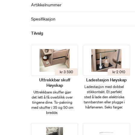
Artikkelnummer
Spesifikasjon
Tilvalg
kr 3 590
kr 2 010
Uttrekkbar skuff
Ladestasjon Høyskap
Høyskap
Ladestasjon med dobbel
stikkontakt. Et perfekt
Uttrekkbare skuffer gjør
sted å lade den elektriske
det lett å få overblikk over
tannbørsten eller plugge i
tingene dine. To-pakning
hårføneren. Seks farger.
med skuffer i 35 og 50 cm
bredde.