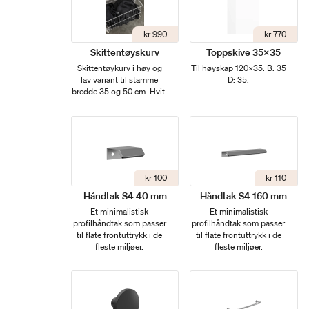
kr 990
kr 770
Skittentøyskurv
Toppskive 35x35
Skittentøykurv i høy og
Til høyskap 120x35. B: 35
lav variant til stamme
D: 35.
bredde 35 og 50 cm. Hvit.
kr 100
kr 110
Håndtak S4 40 mm
Håndtak S4 160 mm
Et minimalistisk
Et minimalistisk
profilhåndtak som passer
profilhåndtak som passer
til flate frontuttrykk i de
til flate frontuttrykk i de
fleste miljøer.
fleste miljøer.