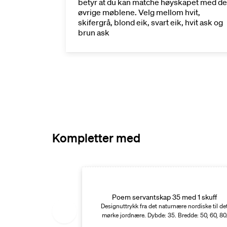
t monteres
betyr at du kan matche høyskapet med de
 som
øvrige møblene. Velg mellom hvit,
skifergrå, blond eik, svart eik, hvit ask og
brun ask
Kompletter med
ed 2 skuffer og
 servant
Poem servantskap 35 med 1 skuff
ære nordiske til det
Designuttrykk fra det naturnære nordiske til de
Bredde: 60, 80, 100,
mørke jordnære. Dybde: 35. Bredde: 50, 60, 80