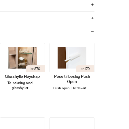
kr 870
kr 170
Glasshylle Høyskap
Pose til beslag Push
Open
To-pakning med
glasshyller
Push open. Hvit/svart