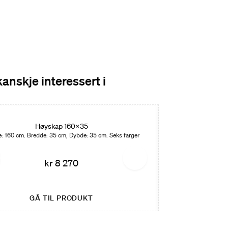
kanskje interessert i
Høyskap 160x35
H
: 160 cm. Bredde: 35 cm, Dybde: 35 cm. Seks farger
Høyde: 120 cm. B
kr 8 270
GÅ TIL PRODUKT