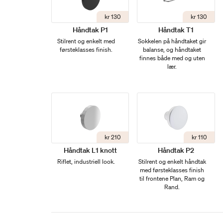
kr 130
kr 130
Håndtak P1
Håndtak T1
Stilrent og enkelt med
Sokkelen på håndtaket gir
førsteklasses finish.
balanse, og håndtaket
finnes både med og uten
lær.
kr 210
kr 110
Håndtak L1 knott
Håndtak P2
Riflet, industriell look.
Stilrent og enkelt håndtak
med førsteklasses finish
til frontene Plan, Ram og
Rand.