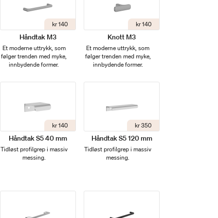
kr 140
kr 140
Håndtak M3
Knott M3
Et moderne uttrykk, som
Et moderne uttrykk, som
følger trenden med myke,
følger trenden med myke,
innbydende former.
innbydende former.
kr 140
kr 350
Håndtak S5 40 mm
Håndtak S5 120 mm
Tidløst profilgrep i massiv
Tidløst profilgrep i massiv
messing.
messing.