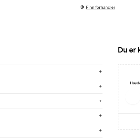
Finn forhandler
Du er 
Høyskap 120x35 List
Høyde: 120 cm. Bredde: 35 cm. Dybde: 35 cm. Integrert
Høyde
håndtak. Fem farger.
kr 7 480
GÅ TIL PRODUKT