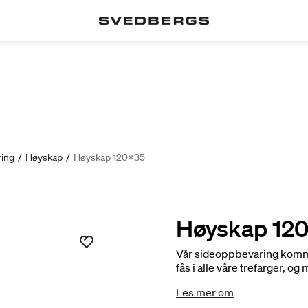
ing
/
Høyskap
/
Høyskap 120x35
Høyskap 12
Vår sideoppbevaring komme
fås i alle våre trefarger, 
venstre side. I stammen inng
Les mer om
av høyde. Det er når man in