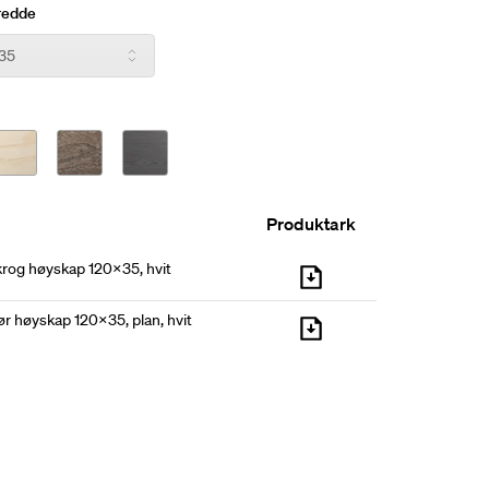
 160 cm høyde kan man – i 35 cm-bredden – velge
redde
d en 35-dør eller halvåpen med en 50-dør.
r tilvalg.
Produktark
krog høyskap 120x35, hvit
r høyskap 120x35, plan, hvit