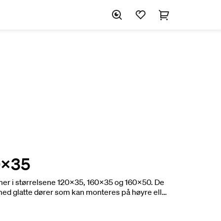
0x35
r i størrelsene 120x35, 160x35 og 160x50. De
og med glatte dører som kan monteres på høyre eller
år to trehyller og én til to glasshyller avhengig
nreder den at man ser alle fordelene. Den åpne