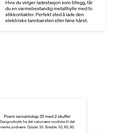
EasyMo
Hvis du velger ladestasjon som tillegg, får
med en
du en varmebestandig metallhylle med to
speils
stikkontakter. Perfekt sted å lade den
elektriske tannbørsten eller føne håret.
Poem servantskap 35 med 2 skuffer
Poem servant
Designuttrykk fra det naturnære nordiske til det
Designuttrykk fra d
mørke jordnære. Dybde: 35. Bredde: 50, 60, 80.
mørke jordnære. Dy