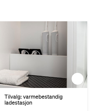
Tilvalg: varmebestandig
Easy
ladestasjon
Høyska