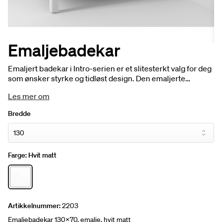
Emaljebadekar
Emaljert badekar i Intro-serien er et slitesterkt valg for deg
som ønsker styrke og tidløst design. Den emaljerte
overflaten gir lang levetid, mens utsiden beskyttes av
Les mer om
formpresset metall – en del av vår robuste Intro-serie i
metall. Avløpssett er inkludert.
Bredde
Farge:
Hvit matt
Artikkelnummer:
2203
Emaljebadekar 130x70, emalje, hvit matt