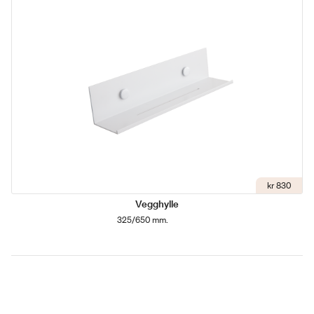
kr 830
Vegghylle
325/650 mm.