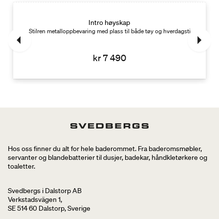
Intro høyskap
Stilren metalloppbevaring med plass til både tøy og hverdagsting.
kr 7 490
Hos oss finner du alt for hele baderommet. Fra baderomsmøbler,
servanter og blandebatterier til dusjer, badekar, håndkletørkere og
toaletter.
Svedbergs i Dalstorp AB
Verkstadsvägen 1,
SE 514 60 Dalstorp, Sverige