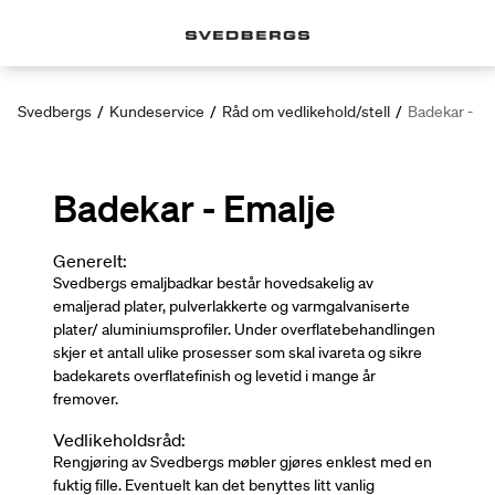
Svedbergs
/
Kundeservice
/
Råd om vedlikehold/stell
/
Badekar - Em
Badekar - Emalje
Generelt:
Svedbergs emaljbadkar består hovedsakelig av
emaljerad plater, pulverlakkerte og varmgalvaniserte
plater/ aluminiumsprofiler. Under overflatebehandlingen
skjer et antall ulike prosesser som skal ivareta og sikre
badekarets overflatefinish og levetid i mange år
fremover.
Vedlikeholdsråd:
Rengjøring av Svedbergs møbler gjøres enklest med en
fuktig fille. Eventuelt kan det benyttes litt vanlig