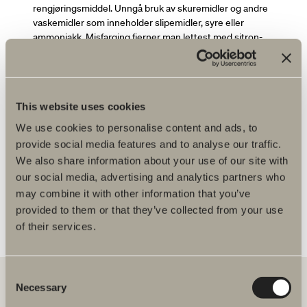
rengjøringsmiddel. Unngå bruk av skuremidler og andre
vaskemidler som inneholder slipemidler, syre eller
ammoniakk. Misfarging fjerner man lettest med sitron-
eller vinsyre, som deretter skylles nøye vekk med rikelig
mengder vann. Kalkavleiringer kan fjernes med
husholdningseddik som varmes opp til 50 °C. Gni
deretter eddiken mot kalkflekken og la det virke en
This website uses cookies
stund. Gjenta behandlingen ved behov. Flatene tørkes av
med et frotehåndkle eller andre myke tekstiler.
We use cookies to personalise content and ads, to
provide social media features and to analyse our traffic.
We also share information about your use of our site with
our social media, advertising and analytics partners who
Du er kanskje interessert i
may combine it with other information that you’ve
Badekar - Akryl/Lucite
provided to them or that they’ve collected from your use
of their services.
Consent
Necessary
Selection