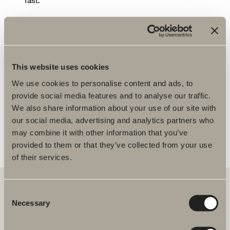
fast.
Du er kanskje interessert i
Er det boret hull til håndtak i skuffefrontene mine?
This website uses cookies
Hva er fargekoden på mitt møbel?
We use cookies to personalise content and ads, to
Hvor finner jeg monteringanvisninger og mål på
provide social media features and to analyse our traffic.
spikerslag til møblene deres?
We also share information about your use of our site with
Hvordan bytter jeg ut skuffefrontene på møbelet
our social media, advertising and analytics partners who
mitt?
may combine it with other information that you’ve
provided to them or that they’ve collected from your use
of their services.
Consent
Necessary
Selection
Hos oss finner du alt for hele baderommet. Fra baderomsmøbler,
servanter og blandebatterier til dusjer, badekar, håndkletørkere og
toaletter.