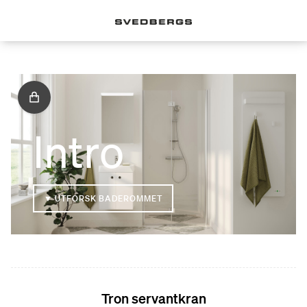
Intro
▼ UTFORSK BADEROMMET
Tron servantkran