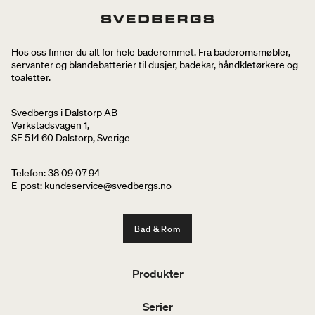
Hos oss finner du alt for hele baderommet. Fra baderomsmøbler,
servanter og blandebatterier til dusjer, badekar, håndkletørkere og
toaletter.
Svedbergs i Dalstorp AB
Verkstadsvägen 1,
SE 514 60 Dalstorp, Sverige
Telefon: 38 09 07 94
E-post: kundeservice@svedbergs.no
Bad & Rom
Produkter
Serier