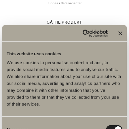
Finnes i flere varianter
GÅ TIL PRODUKT
To krok A02
This website uses cookies
Tosidig tejp. Rustfritt stål.
We use cookies to personalise content and ads, to
Pris: kr 270
provide social media features and to analyse our traffic.
We also share information about your use of our site with
Finnes i flere varianter
our social media, advertising and analytics partners who
may combine it with other information that you’ve
provided to them or that they’ve collected from your use
GÅ TIL PRODUKT
of their services.
Consent