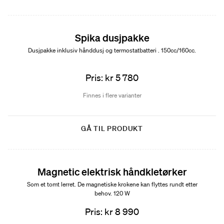
Spika dusjpakke
Dusjpakke inklusiv hånddusj og termostatbatteri . 150cc/160cc.
Pris: kr 5 780
Finnes i flere varianter
GÅ TIL PRODUKT
Magnetic elektrisk håndkletørker
Som et tomt lerret. De magnetiske krokene kan flyttes rundt etter
behov. 120 W
Pris: kr 8 990