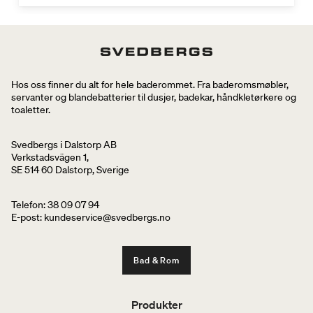
Hos oss finner du alt for hele baderommet. Fra baderomsmøbler,
servanter og blandebatterier til dusjer, badekar, håndkletørkere og
toaletter.
Svedbergs i Dalstorp AB
Verkstadsvägen 1,
SE 514 60 Dalstorp, Sverige
Telefon: 38 09 07 94
E-post: kundeservice@svedbergs.no
Bad & Rom
Produkter