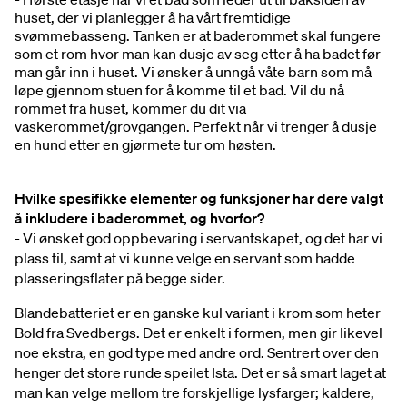
huset, der vi planlegger å ha vårt fremtidige
svømmebasseng. Tanken er at baderommet skal fungere
som et rom hvor man kan dusje av seg etter å ha badet før
man går inn i huset. Vi ønsker å unngå våte barn som må
løpe gjennom stuen for å komme til et bad. Vil du nå
rommet fra huset, kommer du dit via
vaskerommet/grovgangen. Perfekt når vi trenger å dusje
en hund etter en gjørmete tur om høsten.
Hvilke spesifikke elementer og funksjoner har dere valgt
å inkludere i baderommet, og hvorfor?
- Vi ønsket god oppbevaring i servantskapet, og det har vi
plass til, samt at vi kunne velge en servant som hadde
plasseringsflater på begge sider.
Blandebatteriet er en ganske kul variant i krom som heter
Bold fra Svedbergs. Det er enkelt i formen, men gir likevel
noe ekstra, en god type med andre ord. Sentrert over den
henger det store runde speilet Ista. Det er så smart laget at
man kan velge mellom tre forskjellige lysfarger; kaldere,