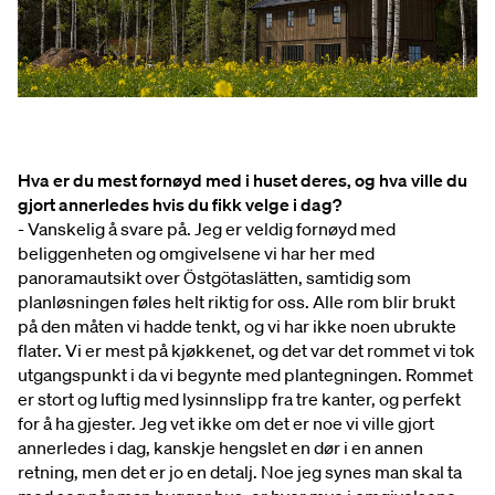
Hva er du mest fornøyd med i huset deres, og hva ville du
gjort annerledes hvis du fikk velge i dag?
- Vanskelig å svare på. Jeg er veldig fornøyd med
beliggenheten og omgivelsene vi har her med
panoramautsikt over Östgötaslätten, samtidig som
planløsningen føles helt riktig for oss. Alle rom blir brukt
på den måten vi hadde tenkt, og vi har ikke noen ubrukte
flater. Vi er mest på kjøkkenet, og det var det rommet vi tok
utgangspunkt i da vi begynte med plantegningen. Rommet
er stort og luftig med lysinnslipp fra tre kanter, og perfekt
for å ha gjester. Jeg vet ikke om det er noe vi ville gjort
annerledes i dag, kanskje hengslet en dør i en annen
retning, men det er jo en detalj. Noe jeg synes man skal ta