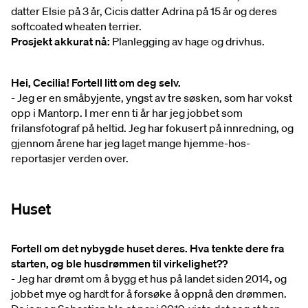
datter Elsie på 3 år, Cicis datter Adrina på 15 år og deres
softcoated wheaten terrier.
Prosjekt akkurat nå:
Planlegging av hage og drivhus.
Hei, Cecilia! Fortell litt om deg selv.
- Jeg er en småbyjente, yngst av tre søsken, som har vokst
opp i Mantorp. I
mer enn
ti år har jeg jobbet som
frilansfotograf på heltid. Jeg har fokusert på innredning, og
gjennom årene har jeg laget mange hjemme-hos-
reportasjer verden over.
Huset
Fortell om det nybygde huset deres. Hva tenkte dere fra
starten, og ble husdrømmen til virkelighet??
- Jeg har drømt om å bygg et hus på landet siden 2014, og
jobbet mye og hardt for å forsøke å oppnå den drømmen.