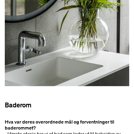
Baderom
Hva var deres overordnede mål og forventninger til
baderommet?
- I første etasje har vi et bad som leder ut til baksiden av