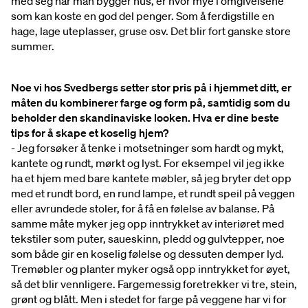
med seg når man bygger hus, er hvor mye i omgivelsene
som kan koste en god del penger. Som å ferdigstille en
hage, lage uteplasser, gruse osv. Det blir fort ganske store
summer.
Noe vi hos Svedbergs setter stor pris på i hjemmet ditt, er
måten du kombinerer farge og form på, samtidig som du
beholder den skandinaviske looken. Hva er dine beste
tips for å skape et koselig hjem?
- Jeg forsøker å tenke i motsetninger som hardt og mykt,
kantete og rundt, mørkt og lyst. For eksempel vil jeg ikke
ha et hjem med bare kantete møbler, så jeg bryter det opp
med et rundt bord, en rund lampe, et rundt speil på veggen
eller avrundede stoler, for å få en følelse av balanse. På
samme måte myker jeg opp inntrykket av interiøret med
tekstiler som puter, saueskinn, pledd og gulvtepper, noe
som både gir en koselig følelse og dessuten demper lyd.
Tremøbler og planter myker også opp inntrykket for øyet,
så det blir vennligere. Fargemessig
foretrekker
vi tre, stein,
grønt og blått. Men i stedet for farge på veggene har vi for