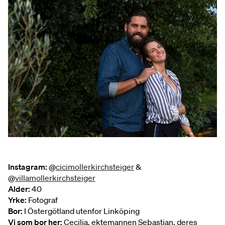
Instagram:
@
cicimollerkirchsteiger
&
@
villamollerkirchsteiger
Alder:
40
Yrke:
Fotograf
Bor:
I Östergötland utenfor Linköping
Vi som bor her:
Cecilia, ektemannen Sebastian, deres