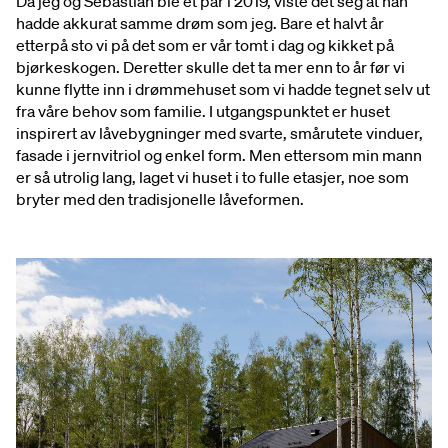
Da jeg og Sebastian ble et par i 2019, viste det seg at han
hadde akkurat samme drøm som jeg. Bare et halvt år
etterpå sto vi på det som er vår tomt i dag og kikket på
bjørkeskogen. Deretter skulle det ta mer enn to år før vi
kunne flytte inn i drømmehuset som vi hadde tegnet selv ut
fra våre behov som familie. I utgangspunktet er huset
inspirert av låvebygninger med svarte, smårutete vinduer,
fasade i jernvitriol og enkel form. Men ettersom min mann
er så utrolig lang, laget vi huset i to fulle etasjer, noe som
bryter med den tradisjonelle låveformen.