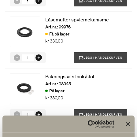
LEGG I HANDLEKURVEN
Låsemutter spylemekanisme
Art.nr.:
99976
Få på lager
kr 330,00
LEGG I HANDLEKURVEN
Pakningssats tank/stol
Art.nr.:
98945
På lager
kr 330,00
LEGG I HANDLEKURVEN