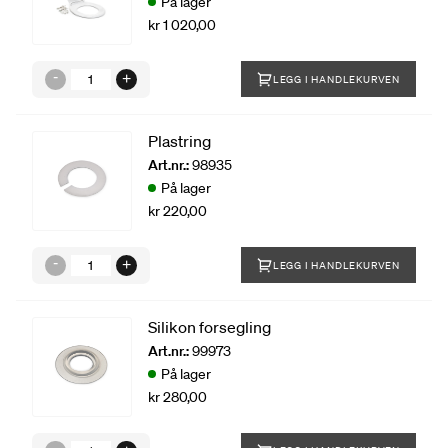
På lager
kr 1 020,00
LEGG I HANDLEKURVEN
Plastring
Art.nr.:
98935
På lager
kr 220,00
LEGG I HANDLEKURVEN
Silikon forsegling
Art.nr.:
99973
På lager
kr 280,00