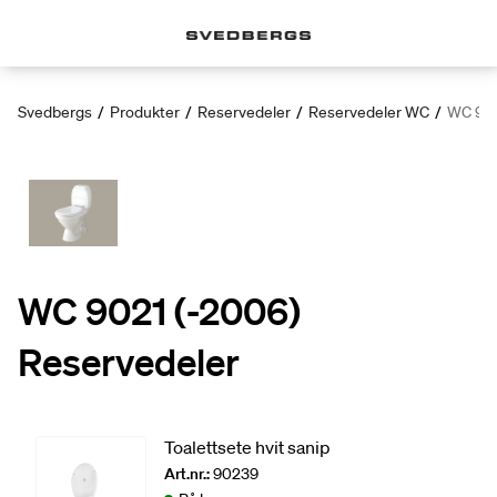
Svedbergs
/
Produkter
/
Reservedeler
/
Reservedeler WC
/
WC 902
WC 9021 (-2006)
Reservedeler
Toalettsete hvit sanip
Art.nr.:
90239