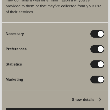
may combine it with other information that you’ve
provided to them or that they’ve collected from your use
of their services.
Intro speilskap reservedeler
Consent
Necessary
Selection
GÅ TIL PRODUKT
Preferences
Dalby speilskap reservedeler
Statistics
GÅ TIL PRODUKT
Marketing
Skuru speilskap reservedeler
Show details