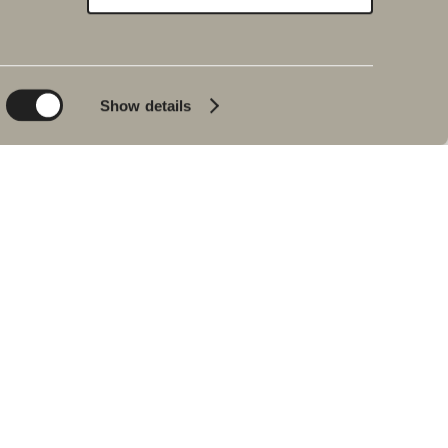
Bærekraft
Inspirasjon
Planet
Bad & Rom
Product
Badekar
Show details
People
Blyantpenn svart
Tips og råd
Hjemme hos våre
kunder
Våre baderom
Intervju med Johan
Körner
Forhandlere
RESERVEDELER