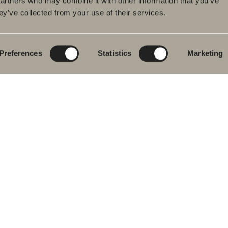
partners who may combine it with other information that you’ve
ey’ve collected from your use of their services.
dukter
Serier
Tegneverktøy
eromsmøbler
Poem Soft
Ditt baderom digitalt
vantkran
Nyheter til badet
Blueprint
Preferences
Statistics
Marketing
j
Møbelserier
Skap baderommet
ekar
Granittkeramikk
j- og
Mocca
ekarbatteri
Våre dusjer
dkletørker
Speil
& Klosett
Speilskap
eromstilbehør
Pendelbelysning
ervedeler
Oppbevaring
Vask og tørk
Servanter
Kraner
Håndtak
Håndkletørker