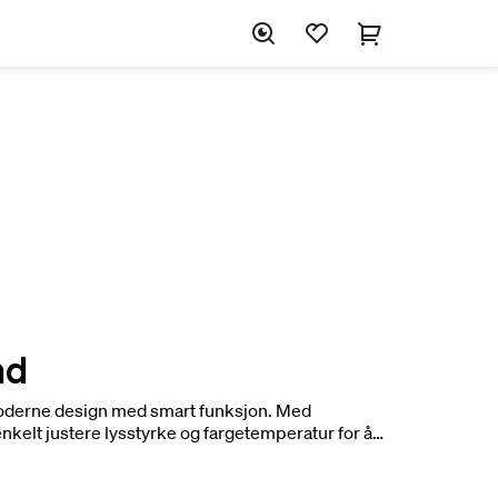
nd
oderne design med smart funksjon. Med
enkelt justere lysstyrke og fargetemperatur for å
 på badet.