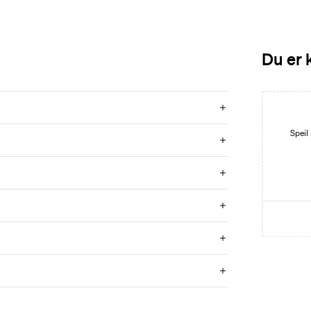
Du er 
Nyhet
Speil