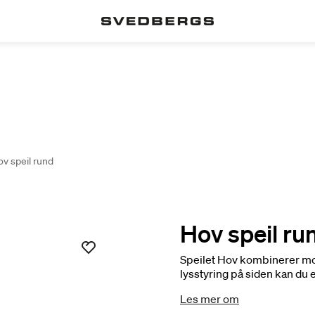
v speil rund
Hov speil ru
Speilet Hov kombinerer m
lysstyring på siden kan du 
finne riktig stemning og lys
Les mer om