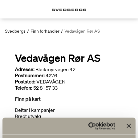
Svedbergs
/
Finn forhandler
/
Vedavågen Rør AS
Vedavågen Rør AS
Adresse:
Bleikmyrvegen 42
Postnummer:
4276
Poststed:
VEDAVÅGEN
Telefon:
52 81 57 33
Finn på kart
Deltar i kampanjer
Bredt utvalg
Tegner bad
FLERE FORHANDLERE