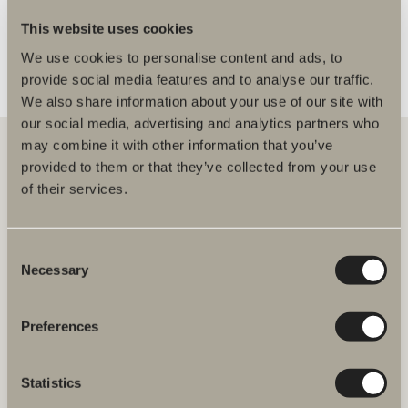
This website uses cookies
We use cookies to personalise content and ads, to
provide social media features and to analyse our traffic.
We also share information about your use of our site with
our social media, advertising and analytics partners who
may combine it with other information that you’ve
provided to them or that they’ve collected from your use
of their services.
Hos oss finner du alt for hele baderommet. Fra baderomsmøbler,
servanter og blandebatterier til dusjer, badekar, håndkletørkere og
toaletter.
Consent
Necessary
Svedbergs i Dalstorp AB
Selection
Verkstadsvägen 1,
SE 514 60 Dalstorp, Sverige
Preferences
Telefon: 38 09 07 94
E-post: kundeservice@svedbergs.no
Statistics