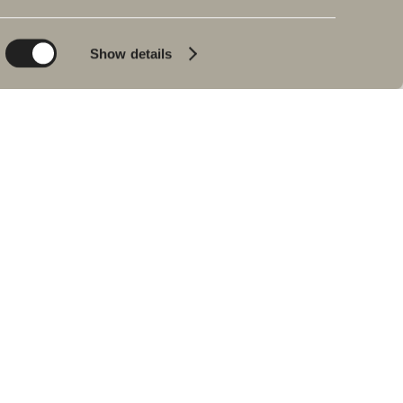
Planet
Bad & Rom
Product
Badekar
Show details
People
Blyantpenn svart
Tips og råd
Hjemme hos våre
kunder
Våre baderom
Intervju med Johan
Körner
Forhandlere
RESERVEDELER