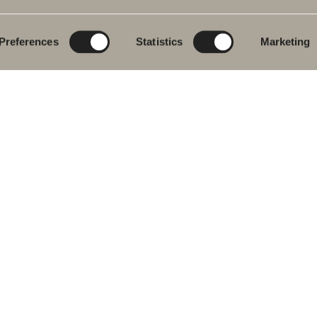
eromsmøbler
Poem Soft
Ditt baderom digitalt
vantkran
Nyheter til badet
Blueprint
Preferences
Statistics
Marketing
j
Møbelserier
Skap baderommet
ekar
Granittkeramikk
j- og
Mocca
ekarbatteri
Våre dusjer
dkletørker
Speil
& Klosett
Speilskap
eromstilbehør
Pendelbelysning
ervedeler
Oppbevaring
Vask og tørk
Servanter
Kraner
Håndtak
Håndkletørker
 oss i sosiale medier