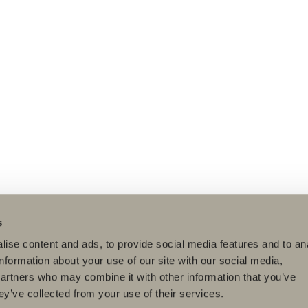
s
ise content and ads, to provide social media features and to an
information about your use of our site with our social media,
partners who may combine it with other information that you’ve
ey’ve collected from your use of their services.
dukter
Serier
Tegneverktøy