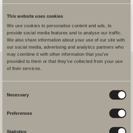
FLERE FORHANDLERE
This website uses cookies
We use cookies to personalise content and ads, to
provide social media features and to analyse our traffic.
We also share information about your use of our site with
our social media, advertising and analytics partners who
may combine it with other information that you’ve
provided to them or that they’ve collected from your use
of their services.
Hos oss finner du alt for hele baderommet. Fra baderomsmøbler,
servanter og blandebatterier til dusjer, badekar, håndkletørkere og
toaletter.
Consent
Necessary
Selection
Svedbergs i Dalstorp AB
Verkstadsvägen 1,
SE 514 60 Dalstorp, Sverige
Preferences
Telefon: 38 09 07 94
Statistics