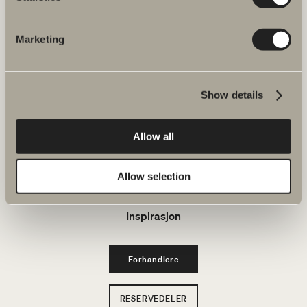
E-post: kundeservice@svedbergs.no
Marketing
Bad & Rom
Produkter
Show details
Serier
Allow all
Tegneverktøy
Allow selection
Bærekraft
Inspirasjon
Forhandlere
RESERVEDELER