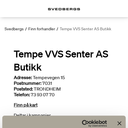
Svedbergs
/
Finn forhandler
/
Tempe VVS Senter AS Butikk
Tempe VVS Senter AS
Butikk
Adresse:
Tempevegen 15
Postnummer:
7031
Poststed:
TRONDHEIM
Telefon:
73 93 07 70
Finn på kart
Deltar i kampanjer
Tegner bad
Begrenset utvalg