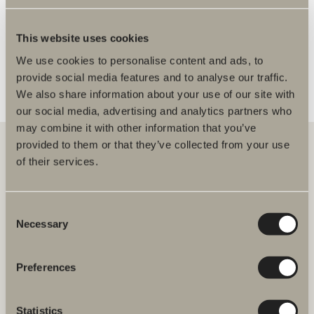
FLERE FORHANDLERE
This website uses cookies
We use cookies to personalise content and ads, to
provide social media features and to analyse our traffic.
We also share information about your use of our site with
our social media, advertising and analytics partners who
may combine it with other information that you’ve
provided to them or that they’ve collected from your use
of their services.
Hos oss finner du alt for hele baderommet. Fra baderomsmøbler,
servanter og blandebatterier til dusjer, badekar, håndkletørkere og
toaletter.
Consent
Necessary
Selection
Svedbergs i Dalstorp AB
Verkstadsvägen 1,
SE 514 60 Dalstorp, Sverige
Preferences
Telefon: 38 09 07 94
Statistics