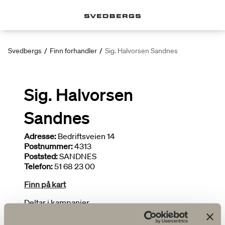
Svedbergs
/
Finn forhandler
/
Sig. Halvorsen Sandnes
Sig. Halvorsen
Sandnes
Adresse:
Bedriftsveien 14
Postnummer:
4313
Poststed:
SANDNES
Telefon:
51 68 23 00
Finn på kart
Deltar i kampanjer
Bredt utvalg
Tegner bad