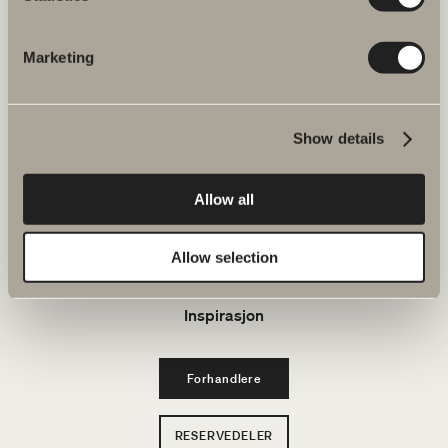
E-post: kundeservice@svedbergs.no
Marketing
Bad & Rom
Produkter
Show details
Serier
Allow all
Tegneverktøy
Allow selection
Bærekraft
Inspirasjon
Forhandlere
RESERVEDELER