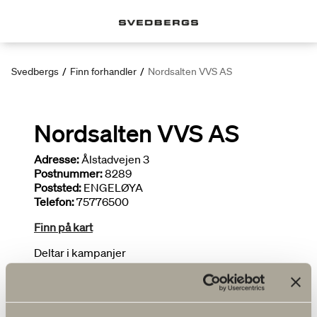
Svedbergs
/
Finn forhandler
/
Nordsalten VVS AS
Nordsalten VVS AS
Adresse:
Ålstadvejen 3
Postnummer:
8289
Poststed:
ENGELØYA
Telefon:
75776500
Finn på kart
Deltar i kampanjer
Installatør
FLERE FORHANDLERE