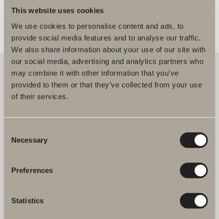
This website uses cookies
We use cookies to personalise content and ads, to
provide social media features and to analyse our traffic.
We also share information about your use of our site with
our social media, advertising and analytics partners who
may combine it with other information that you’ve
provided to them or that they’ve collected from your use
Hos oss finner du alt for hele baderommet. Fra baderomsmøbler,
of their services.
servanter og blandebatterier til dusjer, badekar, håndkletørkere og
toaletter.
Consent
Svedbergs i Dalstorp AB
Necessary
Selection
Verkstadsvägen 1,
SE 514 60 Dalstorp, Sverige
Preferences
Telefon: 38 09 07 94
E-post: kundeservice@svedbergs.no
Statistics
Bad & Rom