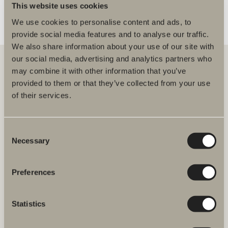
This website uses cookies
We use cookies to personalise content and ads, to
provide social media features and to analyse our traffic.
We also share information about your use of our site with
our social media, advertising and analytics partners who
may combine it with other information that you’ve
provided to them or that they’ve collected from your use
Hos oss finner du alt for hele baderommet. Fra baderomsmøbler,
of their services.
servanter og blandebatterier til dusjer, badekar, håndkletørkere og
toaletter.
Consent
Svedbergs i Dalstorp AB
Necessary
Verkstadsvägen 1,
Selection
SE 514 60 Dalstorp, Sverige
Preferences
Telefon: 38 09 07 94
E-post: kundeservice@svedbergs.no
Statistics
Bad & Rom