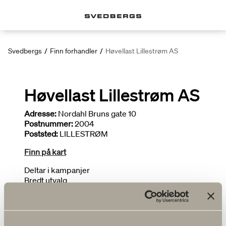
Svedbergs
/
Finn forhandler
/
Høvellast Lillestrøm AS
Høvellast Lillestrøm AS
Adresse:
Nordahl Bruns gate 10
Postnummer:
2004
Poststed:
LILLESTRØM
Finn på kart
Deltar i kampanjer
Bredt utvalg
FLERE FORHANDLERE