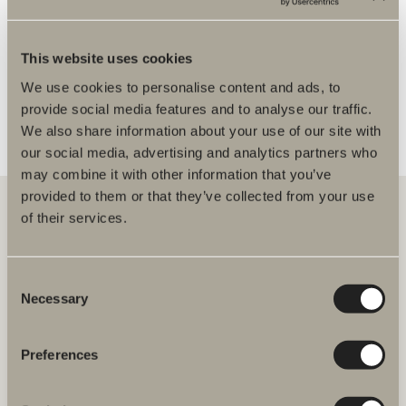
Begrenset utvalg
FLERE FORHANDLERE
This website uses cookies
We use cookies to personalise content and ads, to
provide social media features and to analyse our traffic.
We also share information about your use of our site with
our social media, advertising and analytics partners who
may combine it with other information that you’ve
provided to them or that they’ve collected from your use
of their services.
Hos oss finner du alt for hele baderommet. Fra baderomsmøbler,
servanter og blandebatterier til dusjer, badekar, håndkletørkere og
Consent
toaletter.
Necessary
Selection
Svedbergs i Dalstorp AB
Verkstadsvägen 1,
Preferences
SE 514 60 Dalstorp, Sverige