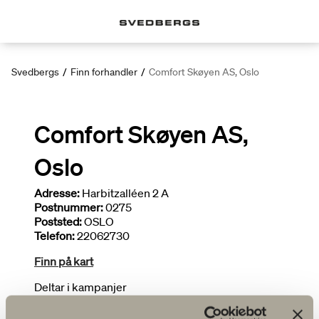
Svedbergs
/
Finn forhandler
/
Comfort Skøyen AS, Oslo
Comfort Skøyen AS,
Oslo
Adresse:
Harbitzalléen 2 A
Postnummer:
0275
Poststed:
OSLO
Telefon:
22062730
Finn på kart
Deltar i kampanjer
Tegner bad
Installatør