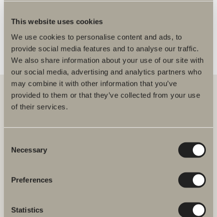
FLERE FORHANDLERE
This website uses cookies
We use cookies to personalise content and ads, to
provide social media features and to analyse our traffic.
We also share information about your use of our site with
our social media, advertising and analytics partners who
may combine it with other information that you’ve
provided to them or that they’ve collected from your use
of their services.
Hos oss finner du alt for hele baderommet. Fra baderomsmøbler,
servanter og blandebatterier til dusjer, badekar, håndkletørkere og
toaletter.
Consent
Necessary
Selection
Svedbergs i Dalstorp AB
Verkstadsvägen 1,
SE 514 60 Dalstorp, Sverige
Preferences
Telefon: 38 09 07 94
E-post: kundeservice@svedbergs.no
Statistics