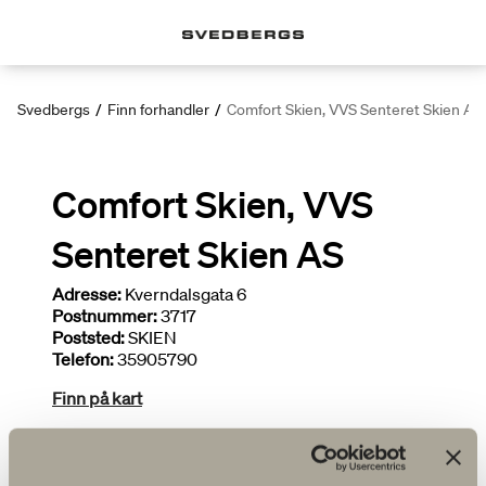
Svedbergs
/
Finn forhandler
/
Comfort Skien, VVS Senteret Skien AS
Comfort Skien, VVS
Senteret Skien AS
Adresse:
Kverndalsgata 6
Postnummer:
3717
Poststed:
SKIEN
Telefon:
35905790
Finn på kart
Deltar i kampanjer
Installatør