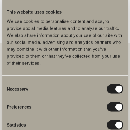
FLERE FORHANDLERE
This website uses cookies
We use cookies to personalise content and ads, to
provide social media features and to analyse our traffic.
We also share information about your use of our site with
our social media, advertising and analytics partners who
may combine it with other information that you’ve
provided to them or that they’ve collected from your use
of their services.
Hos oss finner du alt for hele baderommet. Fra baderomsmøbler,
servanter og blandebatterier til dusjer, badekar, håndkletørkere og
toaletter.
Consent
Necessary
Selection
Svedbergs i Dalstorp AB
Verkstadsvägen 1,
SE 514 60 Dalstorp, Sverige
Preferences
Telefon: 38 09 07 94
E-post: kundeservice@svedbergs.no
Statistics