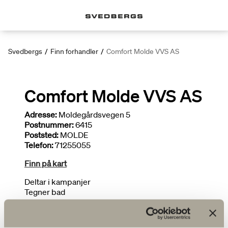
Svedbergs
/
Finn forhandler
/
Comfort Molde VVS AS
Comfort Molde VVS AS
Adresse:
Moldegårdsvegen 5
Postnummer:
6415
Poststed:
MOLDE
Telefon:
71255055
Finn på kart
Deltar i kampanjer
Tegner bad
Installatør
Begrenset utvalg