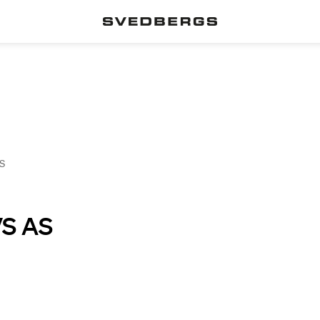
S
VS AS