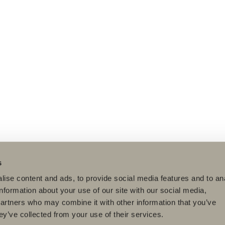
s
ise content and ads, to provide social media features and to an
information about your use of our site with our social media,
partners who may combine it with other information that you’ve
ey’ve collected from your use of their services.
dukter
Serier
Tegneverktøy