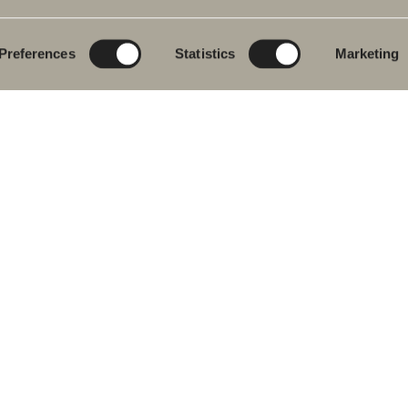
eromsmøbler
Poem Soft
Ditt baderom digitalt
vantkran
Nyheter til badet
Blueprint
Preferences
Statistics
Marketing
j
Møbelserier
Skap baderommet
ekar
Granittkeramikk
j- og
Mocca
ekarbatteri
Våre dusjer
dkletørker
Speil
& Klosett
Speilskap
eromstilbehør
Pendelbelysning
ervedeler
Oppbevaring
Vask og tørk
Servanter
Kraner
Håndtak
Håndkletørker
 oss i sosiale medier