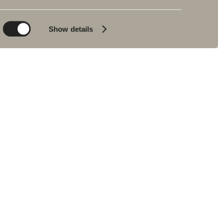
Planet
Bad & Rom
Product
Badekar
Show details
People
Blyantpenn svart
Tips og råd
Hjemme hos våre
kunder
Våre baderom
Intervju med Johan
Körner
Forhandlere
RESERVEDELER