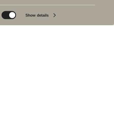
Planet
Bad & Rom
Product
Badekar
Show details
People
Blyantpenn svart
Tips og råd
Hjemme hos våre
kunder
Våre baderom
Intervju med Johan
Körner
Forhandlere
RESERVEDELER