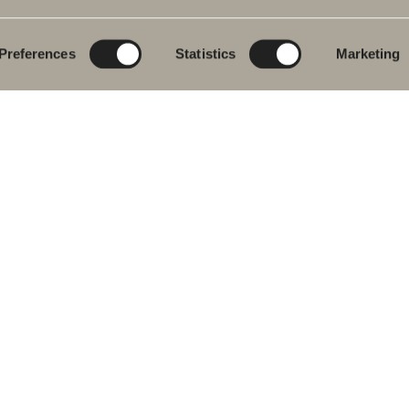
eromsmøbler
Poem Soft
Ditt baderom digitalt
vantkran
Nyheter til badet
Blueprint
Preferences
Statistics
Marketing
j
Møbelserier
Skap baderommet
ekar
Granittkeramikk
j- og
Mocca
ekarbatteri
Våre dusjer
dkletørker
Speil
& Klosett
Speilskap
eromstilbehør
Pendelbelysning
ervedeler
Oppbevaring
Vask og tørk
Servanter
Kraner
Håndtak
Håndkletørker
 oss i sosiale medier