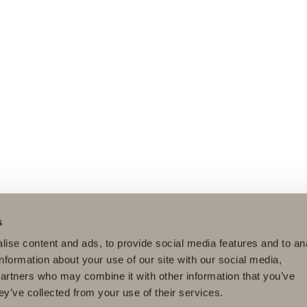
s
ise content and ads, to provide social media features and to an
information about your use of our site with our social media,
partners who may combine it with other information that you’ve
ey’ve collected from your use of their services.
dukter
Serier
Tegneverktøy