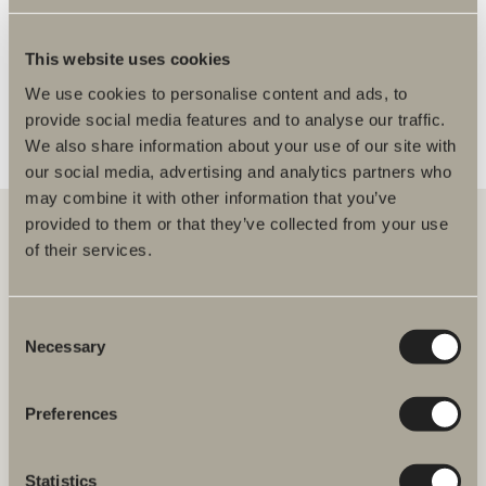
FLERE FORHANDLERE
This website uses cookies
We use cookies to personalise content and ads, to
provide social media features and to analyse our traffic.
We also share information about your use of our site with
our social media, advertising and analytics partners who
may combine it with other information that you’ve
provided to them or that they’ve collected from your use
of their services.
Hos oss finner du alt for hele baderommet. Fra baderomsmøbler,
servanter og blandebatterier til dusjer, badekar, håndkletørkere og
toaletter.
Consent
Necessary
Selection
Svedbergs i Dalstorp AB
Verkstadsvägen 1,
SE 514 60 Dalstorp, Sverige
Preferences
Telefon: 38 09 07 94
Statistics