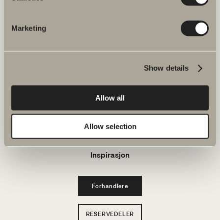
E-post: kundeservice@svedbergs.no
Marketing
Bad & Rom
Produkter
Show details
Serier
Allow all
Tegneverktøy
Allow selection
Bærekraft
Inspirasjon
Forhandlere
RESERVEDELER