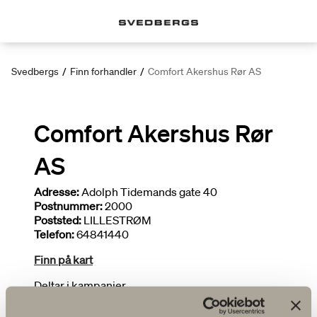
Svedbergs
/
Finn forhandler
/
Comfort Akershus Rør AS
Comfort Akershus Rør
AS
Adresse:
Adolph Tidemands gate 40
Postnummer:
2000
Poststed:
LILLESTRØM
Telefon:
64841440
Finn på kart
Deltar i kampanjer
Bredt utvalg
Installatør