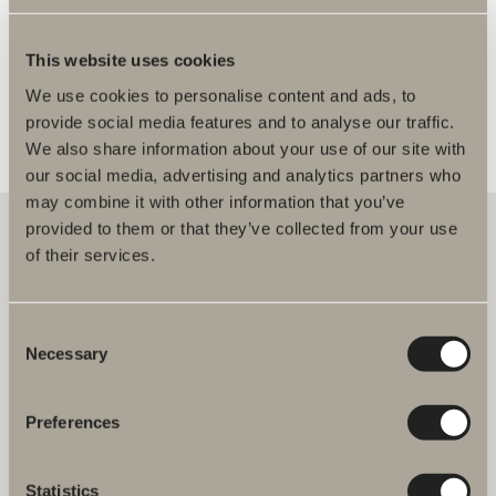
FLERE FORHANDLERE
This website uses cookies
We use cookies to personalise content and ads, to
provide social media features and to analyse our traffic.
We also share information about your use of our site with
our social media, advertising and analytics partners who
may combine it with other information that you’ve
provided to them or that they’ve collected from your use
of their services.
Hos oss finner du alt for hele baderommet. Fra baderomsmøbler,
servanter og blandebatterier til dusjer, badekar, håndkletørkere og
toaletter.
Consent
Necessary
Selection
Svedbergs i Dalstorp AB
Verkstadsvägen 1,
SE 514 60 Dalstorp, Sverige
Preferences
Telefon: 38 09 07 94
Statistics