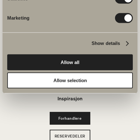
E-post: kundeservice@svedbergs.no
Marketing
Bad & Rom
Produkter
Show details
Serier
Allow all
Tegneverktøy
Allow selection
Bærekraft
Inspirasjon
Forhandlere
RESERVEDELER