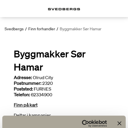
Svedbergs
/
Finn forhandler
/
Byggmakker Sør Hamar
Byggmakker Sør
Hamar
Adresse:
Olrud City
Postnummer:
2320
Poststed:
FURNES
Telefon:
62334900
Finn på kart
Deltar i kampanjer
Bredt utvalg
Tegner bad