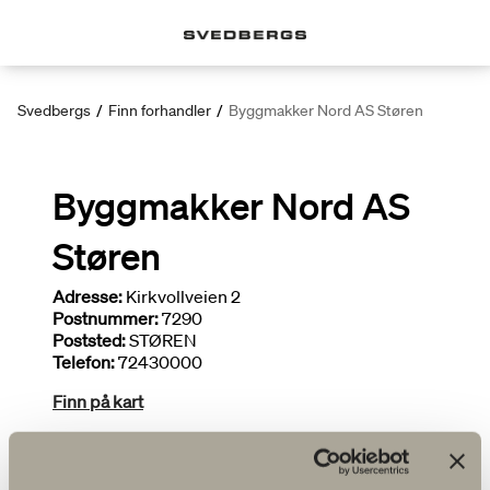
Svedbergs
/
Finn forhandler
/
Byggmakker Nord AS Støren
Byggmakker Nord AS
Støren
Adresse:
Kirkvollveien 2
Postnummer:
7290
Poststed:
STØREN
Telefon:
72430000
Finn på kart
Deltar i kampanjer
Bredt utvalg