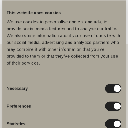
FLERE FORHANDLERE
This website uses cookies
We use cookies to personalise content and ads, to
provide social media features and to analyse our traffic.
We also share information about your use of our site with
our social media, advertising and analytics partners who
may combine it with other information that you’ve
provided to them or that they’ve collected from your use
of their services.
Hos oss finner du alt for hele baderommet. Fra baderomsmøbler,
servanter og blandebatterier til dusjer, badekar, håndkletørkere og
toaletter.
Consent
Necessary
Selection
Svedbergs i Dalstorp AB
Verkstadsvägen 1,
SE 514 60 Dalstorp, Sverige
Preferences
Telefon: 38 09 07 94
E-post: kundeservice@svedbergs.no
Statistics