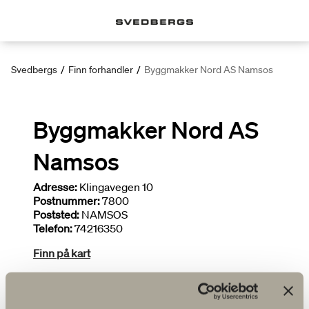
Svedbergs
/
Finn forhandler
/
Byggmakker Nord AS Namsos
Byggmakker Nord AS
Namsos
Adresse:
Klingavegen 10
Postnummer:
7800
Poststed:
NAMSOS
Telefon:
74216350
Finn på kart
Deltar i kampanjer
Bredt utvalg