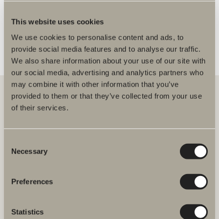
FLERE FORHANDLERE
This website uses cookies
We use cookies to personalise content and ads, to
provide social media features and to analyse our traffic.
We also share information about your use of our site with
our social media, advertising and analytics partners who
may combine it with other information that you’ve
provided to them or that they’ve collected from your use
of their services.
Hos oss finner du alt for hele baderommet. Fra baderomsmøbler,
servanter og blandebatterier til dusjer, badekar, håndkletørkere og
toaletter.
Consent
Necessary
Selection
Svedbergs i Dalstorp AB
Verkstadsvägen 1,
SE 514 60 Dalstorp, Sverige
Preferences
Telefon: 38 09 07 94
E-post: kundeservice@svedbergs.no
Statistics