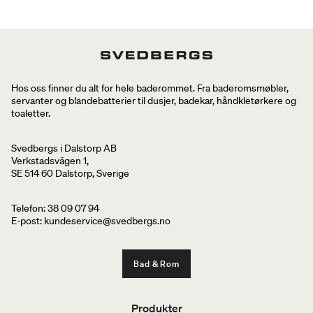
Hos oss finner du alt for hele baderommet. Fra baderomsmøbler,
servanter og blandebatterier til dusjer, badekar, håndkletørkere og
toaletter.
Svedbergs i Dalstorp AB
Verkstadsvägen 1,
SE 514 60 Dalstorp, Sverige
Telefon: 38 09 07 94
E-post: kundeservice@svedbergs.no
Bad & Rom
Produkter