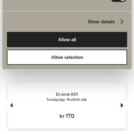
kr 430
Show details
GÅ TIL PRODUKT
Allow all
Allow selection
Kompletter med
En krok A01
Tosidig tejp. Rustfritt stål.
kr 170