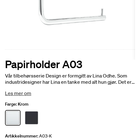
Papirholder A03
Vår tilbehørsserie Design er formgitt av Lina Odhe. Som
industridesigner har Lina en tanke med alt hun gjør. Det er
kraftfullt og eksklusivt i uttrykket. Likevel i balanse med
Les mer om
Svedbergs’ idé om funksjon og utseende. Det går en rød
tråd gjennom hele serien samtidig som Lina gir hver liten
Farge:
Krom
del en egen identitet. Detaljer kanskje. Men viktige for et
komplett baderom. Toiletpapirholder A03, tosidig teip 3M.
Finnes i krom og svart matt.
Artikkelnummer:
A03-K