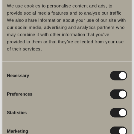
We use cookies to personalise content and ads, to
Vedlikeholdsråd
provide social media features and to analyse our traffic.
We also share information about your use of our site with
Monteringsanvisninger
our social media, advertising and analytics partners who
Artikkelnummer
may combine it with other information that you’ve
provided to them or that they’ve collected from your use
Spesifikasjon
of their services.
Consent
Necessary
Selection
Du er kanskje interessert i
Preferences
Statistics
Papirholder O03
Tosidig tejp. Rustfritt stål.
Marketing