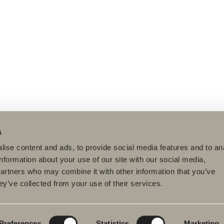
s
ise content and ads, to provide social media features and to an
information about your use of our site with our social media,
partners who may combine it with other information that you’ve
ey’ve collected from your use of their services.
dukter
Serier
Tegneverktøy
eromsmøbler
Poem Soft
Ditt baderom digitalt
vantkran
Nyheter til badet
Blueprint
Preferences
Statistics
Marketing