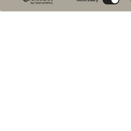
Dus
Selection
badekar, håndkletørkere og toaletter.
Bad
Dus
bad
Svedbergs i Dalstorp AB
Hån
Verkstadsvägen 1,
SE 514 60 Dalstorp, Sverige
WC 
Bad
Res
Telefon: 38 09 07 94
E-post: kundeservice@svedbergs.no
Bad & Rom
Språk:
Følg
Fac