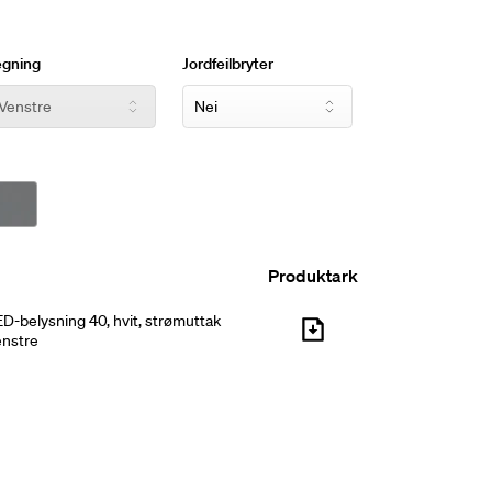
egning
Jordfeilbryter
Produktark
D-belysning 40, hvit, strømuttak
enstre