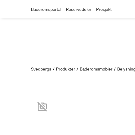
Baderomsportal
Reservedeler
Prosjekt
Svedbergs
/
Produkter
/
Baderomsmøbler
/
Belysnin