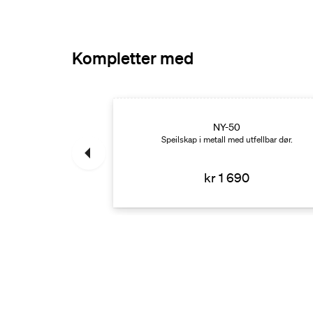
Kompletter med
skap
NY-50
ed doble speilflater
Speilskap i metall med utfellbar dør.
edører.
10
kr 1 690