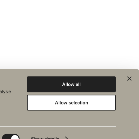
Allow all
alyse
Allow selection
Bærekraft
Inspirasjon
Planet
Bad & Rom
Product
Badekar
Show details