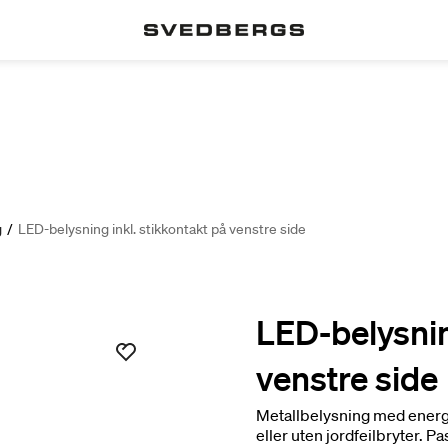
g
/
LED-belysning inkl. stikkontakt på venstre side
LED-belysnin
venstre side
Metallbelysning med energi
eller uten jordfeilbryter. P