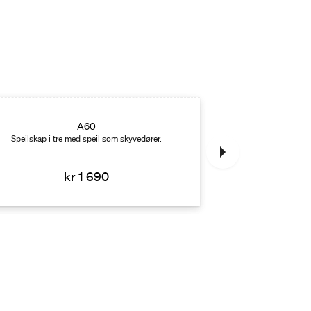
A60
Tvi
Speilskap i tre med speil som skyvedører.
Speilskap i metal
kr 1 690