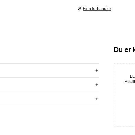
Finn forhandler
Du er 
Nyhet
LE
Metall