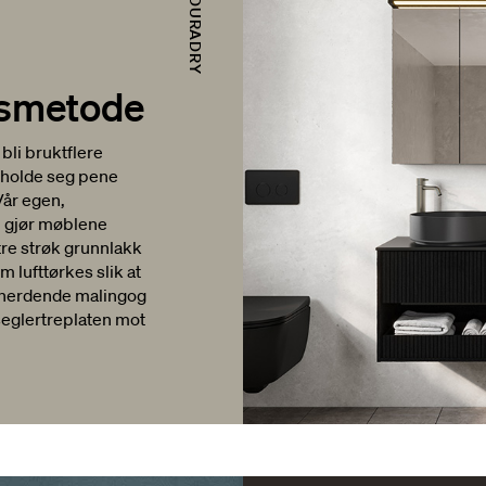
DURADRY
gsmetode
li bruktflere
lholde seg pene
Vår egen,
 gjør møblene
tre strøk grunnlakk
 lufttørkes slik at
reherdende malingog
rseglertreplaten mot