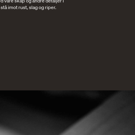
d våre skap og andre detaljer i
stå imot rust, slag og riper.