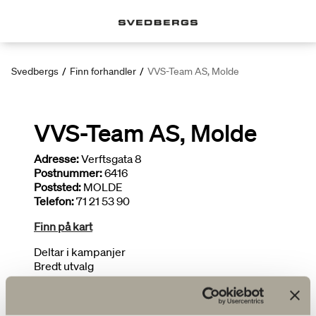
Svedbergs
/
Finn forhandler
/
VVS-Team AS, Molde
VVS-Team AS, Molde
Adresse:
Verftsgata 8
Postnummer:
6416
Poststed:
MOLDE
Telefon:
71 21 53 90
Finn på kart
Deltar i kampanjer
Bredt utvalg
Tegner bad
Installatør