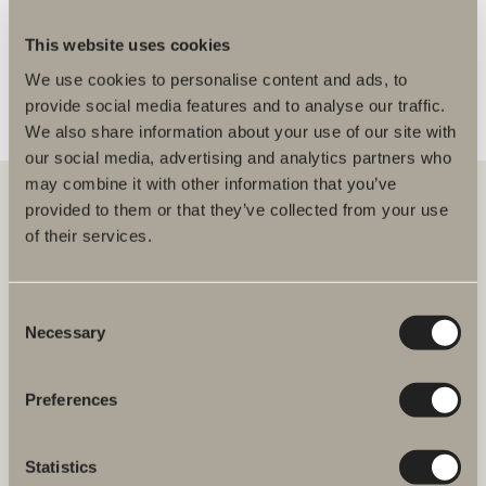
FLERE FORHANDLERE
This website uses cookies
We use cookies to personalise content and ads, to
provide social media features and to analyse our traffic.
We also share information about your use of our site with
our social media, advertising and analytics partners who
may combine it with other information that you’ve
provided to them or that they’ve collected from your use
of their services.
Hos oss finner du alt for hele baderommet. Fra baderomsmøbler,
servanter og blandebatterier til dusjer, badekar, håndkletørkere og
toaletter.
Consent
Necessary
Selection
Svedbergs i Dalstorp AB
Verkstadsvägen 1,
SE 514 60 Dalstorp, Sverige
Preferences
Telefon: 38 09 07 94
E-post: kundeservice@svedbergs.no
Statistics