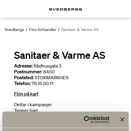
Svedbergs
/
Finn forhandler
/
Sanitaer & Varme AS
Sanitaer & Varme AS
Adresse:
Rådhusgata 3
Postnummer:
8450
Poststed:
STOKMARKNES
Telefon:
76 15 00 11
Finn på kart
Deltar i kampanjer
Tegner bad
Installatør
FLERE FORHANDLERE