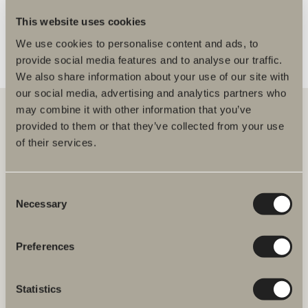
This website uses cookies
We use cookies to personalise content and ads, to
provide social media features and to analyse our traffic.
We also share information about your use of our site with
our social media, advertising and analytics partners who
may combine it with other information that you’ve
provided to them or that they’ve collected from your use
of their services.
Hos oss finner du alt for hele baderommet. Fra baderomsmøbler,
servanter og blandebatterier til dusjer, badekar, håndkletørkere og
toaletter.
Consent
Necessary
Svedbergs i Dalstorp AB
Selection
Verkstadsvägen 1,
SE 514 60 Dalstorp, Sverige
Preferences
Telefon: 38 09 07 94
E-post: kundeservice@svedbergs.no
Statistics