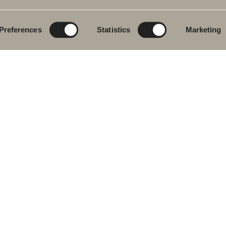
eromsmøbler
Poem Soft
Ditt baderom digitalt
vantkran
Nyheter til badet
Blueprint
Preferences
Statistics
Marketing
j
Møbelserier
Skap baderommet
ekar
Granittkeramikk
j- og
Mocca
ekarbatteri
Våre dusjer
dkletørker
Speil
& Klosett
Speilskap
eromstilbehør
Pendelbelysning
ervedeler
Oppbevaring
Vask og tørk
Servanter
Kraner
Håndtak
Håndkletørker
 oss i sosiale medier