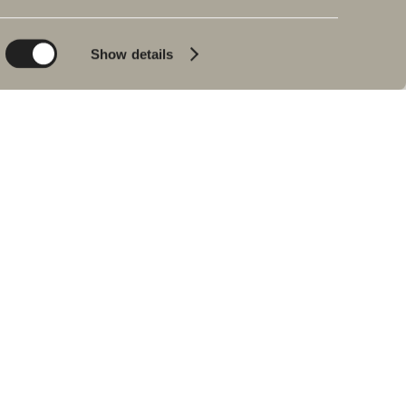
Planet
Bad & Rom
Product
Badekar
Show details
People
Blyantpenn svart
Tips og råd
Hjemme hos våre
kunder
Våre baderom
Intervju med Johan
Körner
Forhandlere
RESERVEDELER