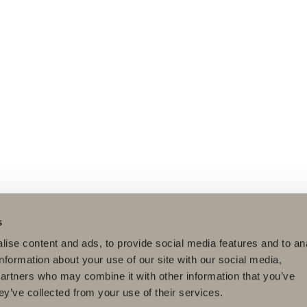
s
ise content and ads, to provide social media features and to an
information about your use of our site with our social media,
partners who may combine it with other information that you’ve
ey’ve collected from your use of their services.
dukter
Serier
Tegneverktøy